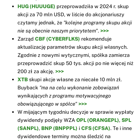
HUG (HUUUGE)
przeprowadziła w 2024 r. skup
akcji za 70 mln USD, w liście do akcjonariuszy
czytamy jednak, że
"kolejne programy skupu akcji
nie są obecnie naszym priorytetem"
.
>>>
Zarząd
CBF (CYBERFLKS)
rekomenduje
aktualizację parametrów skupu akcji własnych.
Zgodnie z nowymi wytycznymi, spółka zamierza
przeprowadzić skup 50 tys. akcji po nie więcej niż
200 zł za akcję.
>>>
XTB
skupi akcje własne za niecałe 10 mln zł.
Buyback
"ma na celu wykonanie zobowiązań
wynikających z programu motywacyjnego
obowiązującego w spółce"
>>>
W mijającym tygodniu decyzje w sprawie wypłaty
dywidendy podjęły WZA
OPL (ORANGEPL)
,
SPL
(SANPL)
,
BNP (BNPPPL)
i
CFS (CFSA)
. Te i inne
dywidendowe terminy można śledzić na