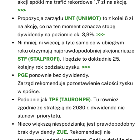
akcji spółki ma trafić rekordowe 1,7 zł na akcję.
>>>
Propozycja zarządu
UNT (UNIMOT)
to z kolei 6 zł
na akcję, co na ten moment oznacza stopę
dywidendy na poziomie ok. 3,9%.
>>>
Ni mniej, ni więcej, a tyle samo co w ubiegłym
roku otrzymają najprawdopodobniej akcjonariusze
STF (STALPROFI)
. I będzie to dokładnie 25.
kolejny rok podziału zysku.
>>>
PGE
ponownie bez dywidendy.
Zarząd rekomenduje pozostawienie całości zysku
w spółce.
Podobnie jak
TPE (TAURONPE)
. Tu również
zgodnie ze strategią do 2030 r. dywidenda nie
stanowi priorytetu.
Nieco większą niespodzianką jest prawdopodobny
brak dywidendy
ZUE
. Rekomendacji nie