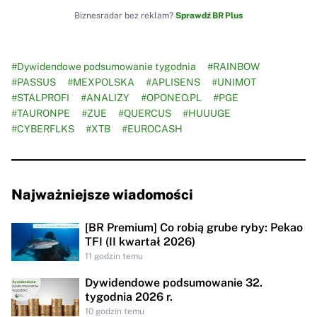
Biznesradar bez reklam?
Sprawdź BR Plus
#Dywidendowe podsumowanie tygodnia
#RAINBOW
#PASSUS
#MEXPOLSKA
#APLISENS
#UNIMOT
#STALPROFI
#ANALIZY
#OPONEO.PL
#PGE
#TAURONPE
#ZUE
#QUERCUS
#HUUUGE
#CYBERFLKS
#XTB
#EUROCASH
Najważniejsze wiadomości
[BR Premium] Co robią grube ryby: Pekao
TFI (II kwartał 2026)
11 godzin temu
Dywidendowe podsumowanie 32.
tygodnia 2026 r.
10 godzin temu