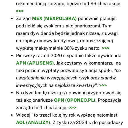
rekomendacją zarządu, będzie to 1,96 zł na akcję.
>>>
Zarząd
MEX (MEXPOLSKA)
ponownie planuje
podzielić się zyskiem z akcjonariuszami. Tym
razem dywidenda będzie jednak niższa, z uwagi
na zapisy umowy kredytowej, dopuszczającej
wypłatę maksymalnie 30% zysku netto.
>>>
Pierwszy raz od 2020 r. spadnie także dywidenda
APN (APLISENS)
. Jak czytamy w komentarzu, na
taki poziom wypłaty pozwala sytuacja spółki,
"po
uwzględnieniu występujących ryzyk oraz planów
inwestycyjnych na najbliższe kwartały".
>>>
Na dywidendę niższą r/r powinni przygotować się
też akcjonariusze
OPN (OPONEO.PL)
. Propozycja
zarządu to 4 zł na akcję.
>>>
Więcej i to trzeci kolejny rok wypłacą natomiast
AOL (ANALIZY)
. Z zysku za 2024 r. do posiadaczy