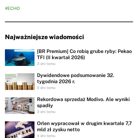
#ECHO
Najważniejsze wiadomości
[BR Premium] Co robią grube ryby: Pekao
TFI (II kwartał 2026)
3 dni temu
Dywidendowe podsumowanie 32.
tygodnia 2026 r.
3 dni temu
Rekordowa sprzedaż Modivo. Ale wyniki
spadły
3 dni temu
Orlen wypracował w drugim kwartale 7,7
mld zł zysku netto
4 dni temu