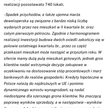
realizacji pozostawało 740 lokali.
-
Spadek przychodów, a także ujemna marża
deweloperska są związane z bardzo niską liczbą
wydanych przez nas mieszkań w II kwartale br. oraz
całym pierwszym półroczu. Zgodnie z harmonogramem
realizacji inwestycji budowa dwóch osiedli zakończy się w
połowie ostatniego kwartału br., przez co część
przekazań mieszkań może nastąpić w przyszłym roku. W
ofercie mamy dużą pulę mieszkań gotowych, jednak gros
klientów nadal wstrzymuje decyzje zakupowe w
oczekiwaniu na dostosowanie stóp procentowych i marż
bankowych do realiów gospodarki. Kredyty hipoteczne w
Polsce należą do najdroższych w UE i pomimo
dynamicznego wzrostu wynagrodzeń, są nadal
niedostępne dla szerszego grona klientów. Na znaczącą
poprawę wyników sprzedaży, a w następstwie – wyników