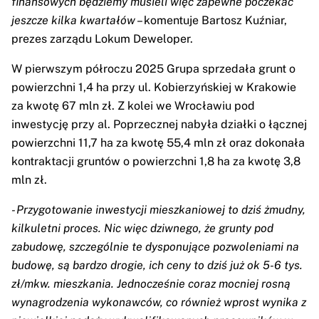
finansowych będziemy musieli więc zapewne poczekać
jeszcze kilka kwartałów
– komentuje Bartosz Kuźniar,
prezes zarządu Lokum Deweloper.
W pierwszym półroczu 2025 Grupa sprzedała grunt o
powierzchni 1,4 ha przy ul. Kobierzyńskiej w Krakowie
za kwotę 67 mln zł. Z kolei we Wrocławiu pod
inwestycję przy al. Poprzecznej nabyła działki o łącznej
powierzchni 11,7 ha za kwotę 55,4 mln zł oraz dokonała
kontraktacji gruntów o powierzchni 1,8 ha za kwotę 3,8
mln zł.
- Przygotowanie inwestycji mieszkaniowej to dziś żmudny,
kilkuletni proces. Nic więc dziwnego, że grunty pod
zabudowę, szczególnie te dysponujące pozwoleniami na
budowę, są bardzo drogie, ich ceny to dziś już ok 5-6 tys.
zł/mkw. mieszkania. Jednocześnie coraz mocniej rosną
wynagrodzenia wykonawców, co również wprost wynika z