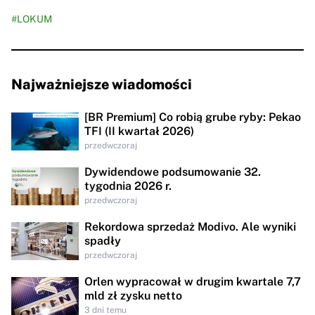
#LOKUM
Najważniejsze wiadomości
[BR Premium] Co robią grube ryby: Pekao
TFI (II kwartał 2026)
przedwczoraj
Dywidendowe podsumowanie 32.
tygodnia 2026 r.
przedwczoraj
Rekordowa sprzedaż Modivo. Ale wyniki
spadły
przedwczoraj
Orlen wypracował w drugim kwartale 7,7
mld zł zysku netto
3 dni temu