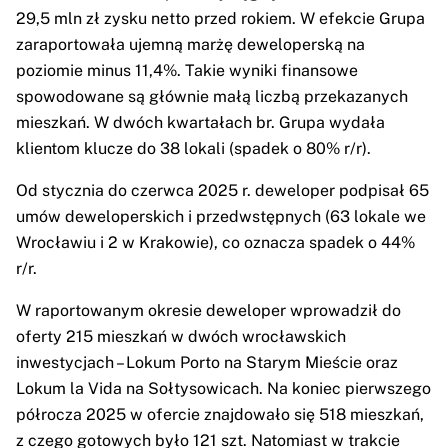
29,5 mln zł zysku netto przed rokiem. W efekcie Grupa
zaraportowała ujemną marżę deweloperską na
poziomie minus 11,4%. Takie wyniki finansowe
spowodowane są głównie małą liczbą przekazanych
mieszkań. W dwóch kwartałach br. Grupa wydała
klientom klucze do 38 lokali (spadek o 80% r/r).
Od stycznia do czerwca 2025 r. deweloper podpisał 65
umów deweloperskich i przedwstępnych (63 lokale we
Wrocławiu i 2 w Krakowie), co oznacza spadek o 44%
r/r.
W raportowanym okresie deweloper wprowadził do
oferty 215 mieszkań w dwóch wrocławskich
inwestycjach – Lokum Porto na Starym Mieście oraz
Lokum la Vida na Sołtysowicach. Na koniec pierwszego
półrocza 2025 w ofercie znajdowało się 518 mieszkań,
z czego gotowych było 121 szt. Natomiast w trakcie