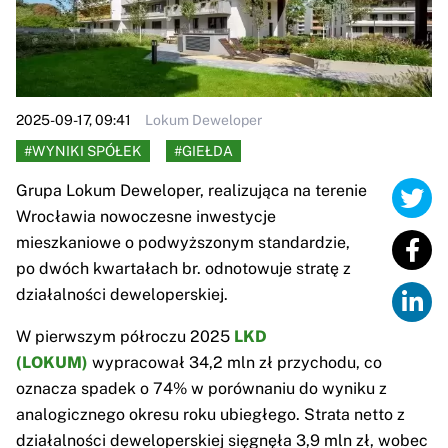
2025-09-17, 09:41
Lokum Deweloper
#WYNIKI SPÓŁEK
#GIEŁDA
Grupa Lokum Deweloper, realizująca na terenie
Wrocławia nowoczesne inwestycje
mieszkaniowe o podwyższonym standardzie,
po dwóch kwartałach br. odnotowuje stratę z
działalności deweloperskiej.
W pierwszym półroczu 2025
LKD
(LOKUM)
wypracował 34,2 mln zł przychodu, co
oznacza spadek o 74% w porównaniu do wyniku z
analogicznego okresu roku ubiegłego. Strata netto z
działalności deweloperskiej sięgnęła 3,9 mln zł, wobec