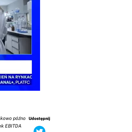
unkowo późno
Udostępnij
nek EBITDA