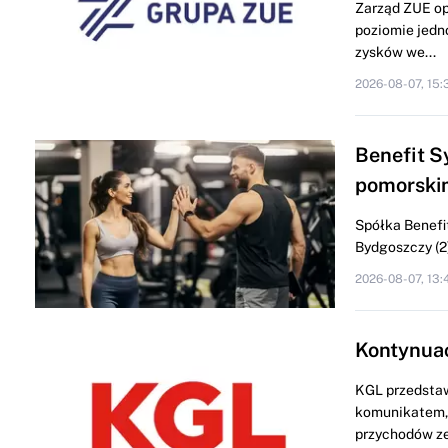
Zarząd ZUE op
poziomie jedn
zysków we...
2026-08-07, 15:
Benefit S
pomorski
Spółka Benefit
Bydgoszczy (2) 
2026-08-07, 13:
Kontynua
KGL przedstaw
komunikatem, 
przychodów ze