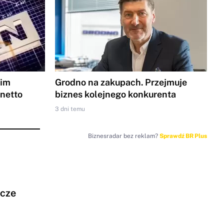
gim
Grodno na zakupach. Przejmuje
 netto
biznes kolejnego konkurenta
3 dni temu
Biznesradar bez reklam?
Sprawdź BR Plus
ocze