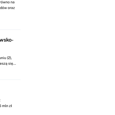
arówno na
odów oraz
awsko-
iu (2),
szą się...
z
 mln zł