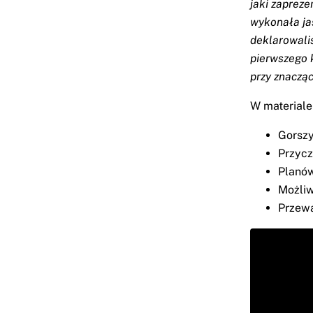
jaki zapreze
wykonała ja
deklarowali
pierwszego 
przy znaczą
W materiale
Gorszy
Przyc
Planów
Możliw
Przewa