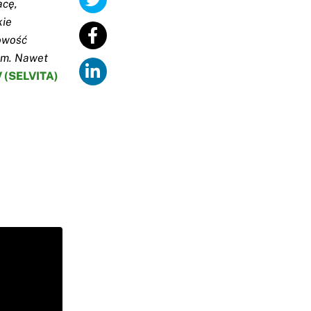
acę,
kie
żowość
em. Nawet
 (SELVITA)