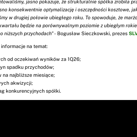
ntowaliśmy, jasno pokazuje, że strukturalnie spółka zrobiła pr
sno konsekwentnie optymalizację i oszczędności kosztowe, ja
śmy w drugiej połowie ubiegłego roku. To spowoduje, że mar
kwartału będzie na porównywalnym poziomie z ubiegłym roki
co niższych przychodach"
- Bogusław Sieczkowski, prezes
SLV
 informacje na temat:
ch od oczekiwań wyników za 1Q26;
zyn spadku przychodów;
 na najbliższe miesiące;
ych akwizycji;
g konkurencyjnych spółki.