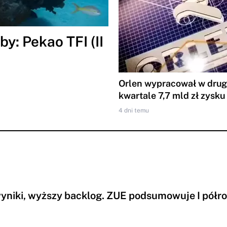
y: Pekao TFI (II
Orlen wypracował w dru
kwartale 7,7 mld zł zysku
4 dni temu
yniki, wyższy backlog. ZUE podsumowuje I półr