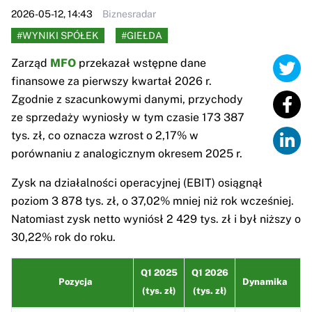
2026-05-12, 14:43
Biznesradar
#WYNIKI SPÓŁEK
#GIEŁDA
Zarząd
MFO
przekazał wstępne dane
finansowe za pierwszy kwartał 2026 r.
Zgodnie z szacunkowymi danymi, przychody
ze sprzedaży wyniosły w tym czasie 173 387
tys. zł, co oznacza wzrost o 2,17% w
porównaniu z analogicznym okresem 2025 r.
Zysk na działalności operacyjnej (EBIT) osiągnął
poziom 3 878 tys. zł, o 37,02% mniej niż rok wcześniej.
Natomiast zysk netto wyniósł 2 429 tys. zł i był niższy o
30,22% rok do roku.
Q1 2025
Q1 2026
Pozycja
Dynamika
(tys. zł)
(tys. zł)