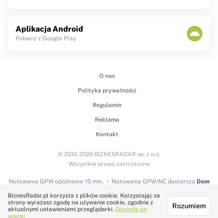
Aplikacja Android
Pobierz z Google Play
O nas
Polityka prywatności
Regulamin
Reklama
Kontakt
© 2010-2026 BIZNESRADAR sp. z o.o.
Wszystkie prawa zastrzeżone
Notowania GPW
opóźnione 15 min.
Notowania GPW/NC dostarcza
Dom
Maklerski BDM S.A.
BiznesRadar.pl korzysta z plików cookie. Korzystając ze
strony wyrażasz zgodę na używanie cookie, zgodnie z
Rozumiem
Technologię dostarcza:
aktualnymi ustawieniami przeglądarki.
Dowiedz się
więcej