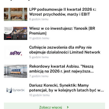
LPP podsumowuje II kwartał 2026 r.:
Wzrost przychodów, marży i EBIT
6 godzin temu
Wiesz w co inwestujesz: Yanosik [BR
Premium]
11 godzin temu
Cofnięcie zezwolenia dla mPay nie
obejmuje działalności Limited Network
5 godzin temu
Rekordowy kwartał Asbisu. "Naszą
ambicją na 2026 r. jest najwyższa
rentowności w historii"
7 godzin temu
Dariusz Korecki, Synektik: Mamy
potencjał, by w kolejnych latach być w
awangardzie rewolucji technologicznej
10 godzin temu
opieki zdrowotnej
Zobacz więcej