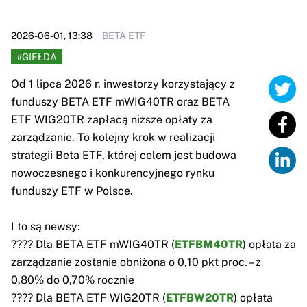
2026-06-01, 13:38
BETA ETF
#GIEŁDA
Od 1 lipca 2026 r. inwestorzy korzystający z
funduszy BETA ETF mWIG40TR oraz BETA
ETF WIG20TR zapłacą niższe opłaty za
zarządzanie. To kolejny krok w realizacji
strategii Beta ETF, której celem jest budowa
nowoczesnego i konkurencyjnego rynku
funduszy ETF w Polsce.
I to są newsy:
???? Dla BETA ETF mWIG40TR (
ETFBM40TR
) opłata za
zarządzanie zostanie obniżona o 0,10 pkt proc. – z
0,80% do 0,70% rocznie
???? Dla BETA ETF WIG20TR (
ETFBW20TR
) opłata