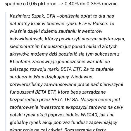
spadnie o 0,05 pkt proc. – z 0,40% do 0,35% rocznie
Kazimierz Szpak, CFA – obniżenie opłat to dla nas
naturalny krok w budowie rynku ETF w Polsce. To
właśnie dzięki dużemu zaufaniu inwestorów
indywidualnych, którzy powierzyli naszym najstarszym,
siedmioletnim funduszom już ponad miliard złotych
aktywów, możemy dziś podzielić się tym sukcesem z
Klientami, zachowując jednocześnie warunki do
dalszego rozwoju marki BETA ETF. Za to zaufanie
serdecznie Wam dziękujemy. Niedawno
potwierdziliśmy zaawansowane prace nad pierwszymi
funduszami BETA ETF, które będą zarządzane
bezpośrednio przez BETA TFI SA. Naszym celem jest
zaoferowanie inwestorom ekspozycji zarówno na cały
polski rynek akcji poprzez indeks WIG140, jak i na
globalny rynek akcji poprzez fundusz zapewniający
ekspozycję na cały świat. Rozszerzanie oferty