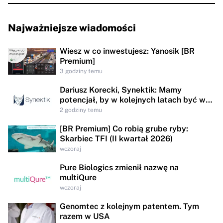
Najważniejsze wiadomości
Wiesz w co inwestujesz: Yanosik [BR
Premium]
3 godziny temu
Dariusz Korecki, Synektik: Mamy
potencjał, by w kolejnych latach być w
awangardzie rewolucji technologicznej
2 godziny temu
opieki zdrowotnej
[BR Premium] Co robią grube ryby:
Skarbiec TFI (II kwartał 2026)
wczoraj
Pure Biologics zmienił nazwę na
multiQure
wczoraj
Genomtec z kolejnym patentem. Tym
razem w USA