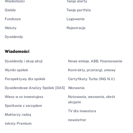
Wiadomości
Twoje alerty
Giełda
Twoje portfele
Fundusze
Logowanie
Waluty
Rejestracja
Dywidendy
Wiadomości
Dywidendy i skup akcji
Nowe emisje, ABB, finansowanie
Wyniki spółek
Kontrakty, przetargi, umowy
Perspektywy dla spółek
Certyfikaty Turbo (ING N.V.)
Dywidendowe Analizy Spółek [DAS]
Wezwania
Wiesz w co inwestujesz
Notowania, wezwania, obrót
akcjami
Spotkanie z zarządem
TV dla inwestora
Maklerzy radzą
newsletter
teksty Premium