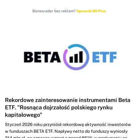
Biznesradar bez reklam?
Sprawdź BR Plus
Rekordowe zainteresowanie instrumentami Beta
ETF. "Rosnąca dojrzałość polskiego rynku
kapitałowego"
Styczeń 2026 roku przyniósł rekordową aktywność inwestorów
w funduszach BETA ETF. Napływy netto do funduszy wyniosły
314 mln zł, co oznacza wzrost o ponad 851% w porównaniu ze