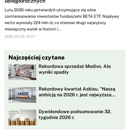
ubiegłorocznych
Luty 2026 roku potwierdził utrzymujące się silne
zainteresowanie inwestorów funduszami BETA ETF. Napływy
netto wyniosły 224 mln zł, co stanowi drugi najwyższy
miesięczny wynik w historii i...
2026-03-03, 15:57
Najczęściej czytane
Rekordowa sprzedaż Modivo. Ale
wyniki spadły
Rekordowy kwartał Asbisu. "Naszą
ambicją na 2026 r. jest najwyższa
rentowności w historii"
Dywidendowe podsumowanie 32.
tygodnia 2026 r.