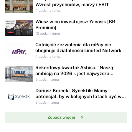
Wzrost przychodów, marży i EBIT
4 godziny temu
Wiesz w co inwestujesz: Yanosik [BR
Premium]
10 godzin temu
Cofnięcie zezwolenia dla mPay nie
obejmuje działalności Limited Network
4 godziny temu
Rekordowy kwartał Asbisu. "Naszą
ambicją na 2026 r. jest najwyższa
rentowności w historii"
5 godzin temu
Dariusz Korecki, Synektik: Mamy
potencjał, by w kolejnych latach być w
awangardzie rewolucji technologicznej
9 godzin temu
opieki zdrowotnej
Zobacz więcej