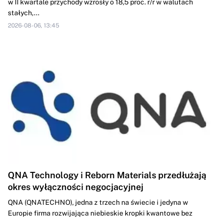
w II kwartale przychody wzrosły o 18,5 proc. r/r w walutach
stałych,...
2026-08-06, 13:45
QNA Technology i Reborn Materials przedłużają
okres wyłączności negocjacyjnej
QNA (QNATECHNO), jedna z trzech na świecie i jedyna w
Europie firma rozwijająca niebieskie kropki kwantowe bez