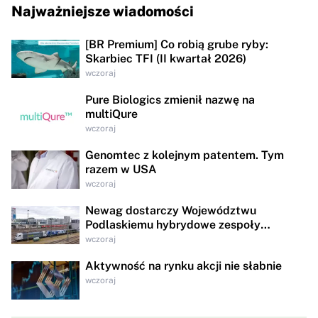
Najważniejsze wiadomości
[BR Premium] Co robią grube ryby:
Skarbiec TFI (II kwartał 2026)
wczoraj
Pure Biologics zmienił nazwę na
multiQure
wczoraj
Genomtec z kolejnym patentem. Tym
razem w USA
wczoraj
Newag dostarczy Województwu
Podlaskiemu hybrydowe zespoły
trakcyjne za 95,8 mln zł
wczoraj
Aktywność na rynku akcji nie słabnie
wczoraj