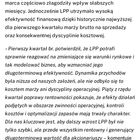
marca częściowo złagodziły wpływ słabszych
miesięcy. Jednocześnie LPP utrzymało wysoką
efektywność finansową dzięki historycznie najwyższej
dla pierwszego kwartału marży brutto na sprzedaży
oraz konsekwentnej dyscyplinie kosztowej.
– Pierwszy kwartał br. potwierdził, że LPP potrafi
sprawnie reagować na zmieniające się warunki rynkowe i
tak modelować biznes, aby wzmacniać jego
długoterminową efektywność. Dynamika przychodów
była niższa od naszych założeń, ale nie odbyło się to
kosztem marży ani dyscypliny operacyjnej. Piąty z rzędu
kwartał poprawy rentowności pokazuje, że efekty działań
podjętych w obszarze zwinności operacyjnej, kontroli
kosztów i optymalizacji zapasów mają trwały charakter.
Dla nas kluczowe jest, aby dalszy wzrost LPP był nie
tylko szybki, ale przede wszystkim rentowny i generujący
długoterminową wartość dla akcjonariuszy
– komentuje