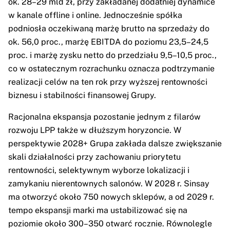
ok. 28–29 mld zł, przy zakładanej dodatniej dynamice
w kanale offline i online. Jednocześnie spółka
podniosła oczekiwaną marżę brutto na sprzedaży do
ok. 56,0 proc., marżę EBITDA do poziomu 23,5–24,5
proc. i marżę zysku netto do przedziału 9,5–10,5 proc.,
co w ostatecznym rozrachunku oznacza podtrzymanie
realizacji celów na ten rok przy wyższej rentowności
biznesu i stabilności finansowej Grupy.
Racjonalna ekspansja pozostanie jednym z filarów
rozwoju LPP także w dłuższym horyzoncie. W
perspektywie 2028+ Grupa zakłada dalsze zwiększanie
skali działalności przy zachowaniu priorytetu
rentowności, selektywnym wyborze lokalizacji i
zamykaniu nierentownych salonów. W 2028 r. Sinsay
ma otworzyć około 750 nowych sklepów, a od 2029 r.
tempo ekspansji marki ma ustabilizować się na
poziomie około 300–350 otwarć rocznie. Równolegle