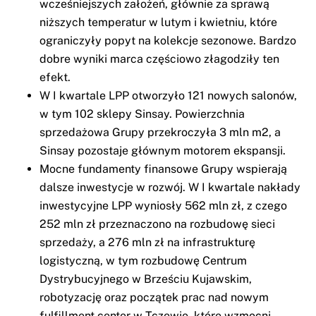
wcześniejszych założeń, głównie za sprawą
niższych temperatur w lutym i kwietniu, które
ograniczyły popyt na kolekcje sezonowe. Bardzo
dobre wyniki marca częściowo złagodziły ten
efekt.
W I kwartale LPP otworzyło 121 nowych salonów,
w tym 102 sklepy Sinsay. Powierzchnia
sprzedażowa Grupy przekroczyła 3 mln m2, a
Sinsay pozostaje głównym motorem ekspansji.
Mocne fundamenty finansowe Grupy wspierają
dalsze inwestycje w rozwój. W I kwartale nakłady
inwestycyjne LPP wyniosły 562 mln zł, z czego
252 mln zł przeznaczono na rozbudowę sieci
sprzedaży, a 276 mln zł na infrastrukturę
logistyczną, w tym rozbudowę Centrum
Dystrybucyjnego w Brześciu Kujawskim,
robotyzację oraz początek prac nad nowym
fulfillment center w Tczewie, które wzmocni