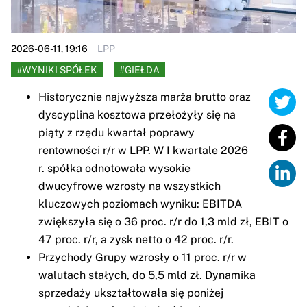
2026-06-11, 19:16
LPP
#WYNIKI SPÓŁEK
#GIEŁDA
Historycznie najwyższa marża brutto oraz
dyscyplina kosztowa przełożyły się na
piąty z rzędu kwartał poprawy
rentowności r/r w LPP. W I kwartale 2026
r. spółka odnotowała wysokie
dwucyfrowe wzrosty na wszystkich
kluczowych poziomach wyniku: EBITDA
zwiększyła się o 36 proc. r/r do 1,3 mld zł, EBIT o
47 proc. r/r, a zysk netto o 42 proc. r/r.
Przychody Grupy wzrosły o 11 proc. r/r w
walutach stałych, do 5,5 mld zł. Dynamika
sprzedaży ukształtowała się poniżej