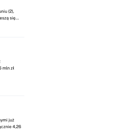
iu (2),
szą się...
z
 mln zł
ymi już
ącznie 4,26