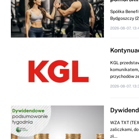
Spółka Benefit
Bydgoszczy (2) 
2026-08-07, 13:
Kontynua
KGL przedstaw
komunikatem, 
przychodów ze
2026-08-07, 13:
Dywidendo
WZA TXT (TEXT
zaliczkami, do
zł...