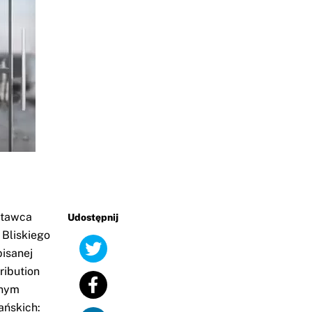
stawca
Udostępnij
 Bliskiego
isanej
ribution
żnym
ańskich: