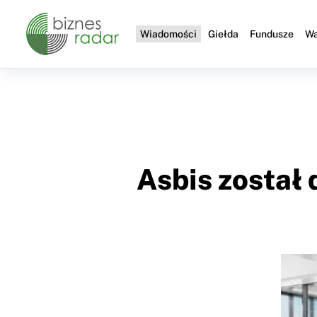
Wiadomości
Giełda
Fundusze
Wa
Asbis został