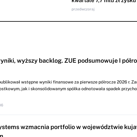
kwartale 7,7 mld zł zysku
przedwczoraj
yniki, wyższy backlog. ZUE podsumowuje I półr
ublikował wstępne wyniki finansowe za pierwsze półrocze 2026 r. Z
ostkowym, jak i skonsolidowanym spółka odnotowała spadek przych
36
ystems wzmacnia portfolio w województwie kuj
m