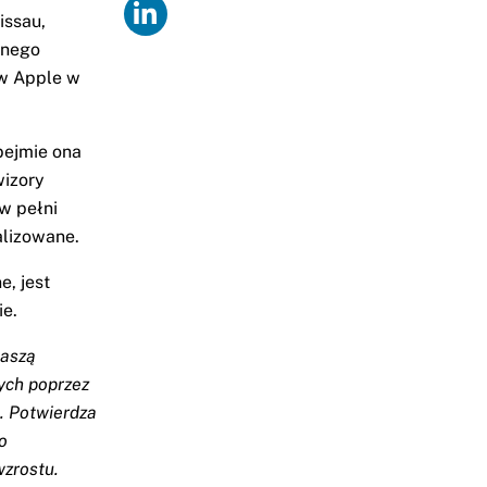
issau,
onego
ów Apple w
bejmie ona
wizory
w pełni
alizowane.
e, jest
e.
naszą
rych poprzez
. Potwierdza
o
wzrostu.