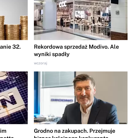
nie 32.
Rekordowa sprzedaż Modivo. Ale
wyniki spadły
wczoraj
gim
Grodno na zakupach. Przejmuje