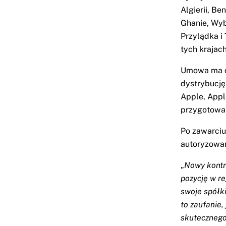
Algierii, Be
Ghanie, Wyb
Przylądka i
tych krajach
Umowa ma ch
dystrybucję
Apple, Appl
przygotowan
Po zawarciu
autoryzowan
„
Nowy kontr
pozycję w re
swoje spółk
to zaufanie,
skutecznego 