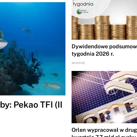
Dywidendowe podsumowa
tygodnia 2026 r.
wczoraj
y: Pekao TFI (II
Orlen wypracował w dru