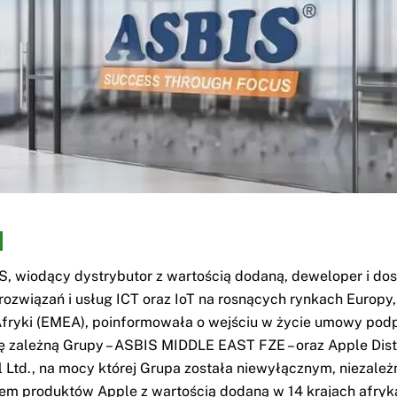
, wiodący dystrybutor z wartością dodaną, deweloper i do
rozwiązań i usług ICT oraz IoT na rosnących rynkach Europy,
fryki (EMEA), poinformowała o wejściu w życie umowy podp
ę zależną Grupy – ASBIS MIDDLE EAST FZE – oraz Apple Dist
al Ltd., na mocy której Grupa została niewyłącznym, niezale
em produktów Apple z wartością dodaną w 14 krajach afryk