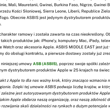
ninie, Mali, Mauretanii, Gwinei, Burkina Faso, Nigrze, Gwinei B
rzeżu Kości Słoniowej, Sierra Leone, Liberii, Republice Ziel
 Togo. Obecnie ASBIS jest jedynym dystrybutorem produkt
.
arakter ramowy i została zawarta na czas nieokreślony. O
 takich produktów jak: iPhone’y, komputery Mac, iPady, tele
e Watch oraz akcesoria Apple. ASBIS MIDDLE EAST jest już 
y do obsługi kontraktu, a pierwsze dostawy zostały już zre
 niniejszej umowy
ASB (ASBIS)
, poprzez swoje spółki zależn
ym dystrybutorem produktów Apple w 25 krajach na świeci
akt z Apple to dla nas ważny krok, który znacząco wzmacnia 
gionie. Dzięki tej umowie ASBIS podwaja liczbę krajów, w któ
i zależne jest autoryzowanym dystrybutorem produktów Apple
 jakim Apple obdarza naszą organizację, oraz naszą zdolność d
rozwijania skali działalności na rynkach o dużym potencjale 