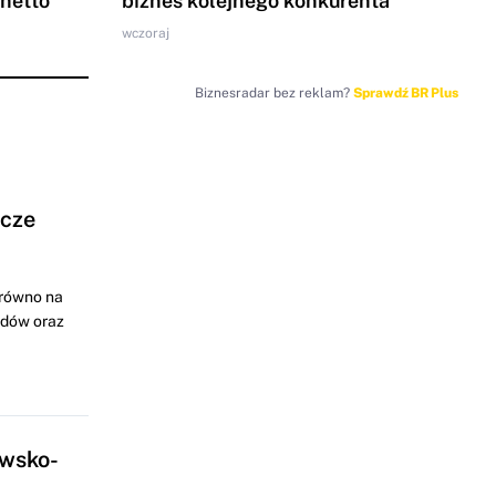
 netto
biznes kolejnego konkurenta
wczoraj
Biznesradar bez reklam?
Sprawdź BR Plus
ocze
arówno na
odów oraz
awsko-