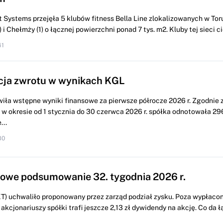
 Systems przejęła 5 klubów fitness Bella Line zlokalizowanych w Torun
i Chełmży (1) o łącznej powierzchni ponad 7 tys. m2. Kluby tej sieci cie
41
cja zwrotu w wynikach KGL
iła wstępne wyniki finansowe za pierwsze półrocze 2026 r. Zgodnie 
w okresie od 1 stycznia do 30 czerwca 2026 r. spółka odnotowała 296
...
30
we podsumowanie 32. tygodnia 2026 r.
) uchwaliło proponowany przez zarząd podział zysku. Poza wypłacon
 akcjonariuszy spółki trafi jeszcze 2,13 zł dywidendy na akcję. Co da ł