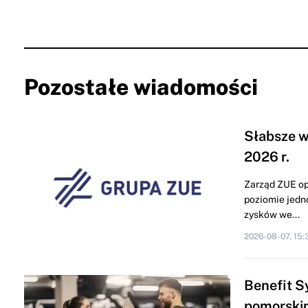
Pozostałe wiadomości
Słabsze w
2026 r.
Zarząd ZUE op
poziomie jedn
zysków we...
2026-08-07, 15:
Benefit S
pomorski