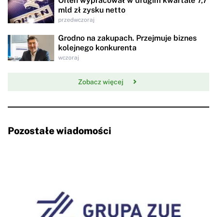
Orlen wypracował w drugim kwartale 7,7
mld zł zysku netto
przedwczoraj
Grodno na zakupach. Przejmuje biznes
kolejnego konkurenta
wczoraj
Zobacz więcej
Pozostałe wiadomości