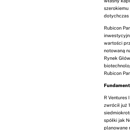
własny kapi
szerokiemu 
dotychczas
Rubicon Par
inwestycyjn
wartości prz
notowaną na
Rynek Główn
biotechnolo
Rubicon Par
Fundament:
R Ventures 
zwrócił już
siedmiokrot
spółki jak 
planowane n