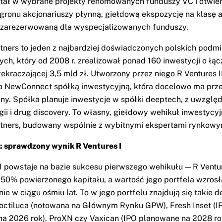
tał w wybrane projekty renomowanych funduszy VC i otwie
gronu akcjonariuszy płynną, giełdową ekspozycję na klasę
 zarezerwowaną dla wyspecjalizowanych funduszy.
tners to jeden z najbardziej doświadczonych polskich podm
ych, który od 2008 r. zrealizował ponad 160 inwestycji o łąc
ekraczającej 3,5 mld zł. Utworzony przez niego R Ventures II
 NewConnect spółką inwestycyjną, która docelowo ma prze
y. Spółka planuje inwestycje w spółki deeptech, z uwzglę
gii i drug discovery. To własny, giełdowy wehikuł inwestycy
tners, budowany wspólnie z wybitnymi ekspertami rynkowy
 sprawdzony wynik R Ventures I
II powstaje na bazie sukcesu pierwszego wehikułu — R Ventur
 150% powierzonego kapitału, a wartość jego portfela wzros
nie w ciągu ośmiu lat. To w jego portfelu znajdują się takie
Noctiluca (notowana na Głównym Rynku GPW), Fresh Inset (I
a 2026 rok), ProXN czy Vaxican (IPO planowane na 2028 rok