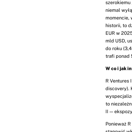
szerokiemu 
niemal wyłą
momencie, w
historii, to
EUR w 2025 
mld USD, ust
do roku (3,4
trafi ponad 
W co i jak i
R Ventures 
discovery).
wyspecjaliz
to niezależ
II — ekspoz
Ponieważ R 
stanowić wk