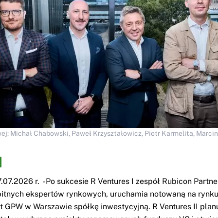
wej: Michał Chabowski, Paweł Krzyształowicz, Piotr Karmelita, Marcin
07.2026 r. - Po sukcesie R Ventures I zespół Rubicon Partne
itnych ekspertów rynkowych, uruchamia notowaną na rynk
GPW w Warszawie spółkę inwestycyjną. R Ventures II plan