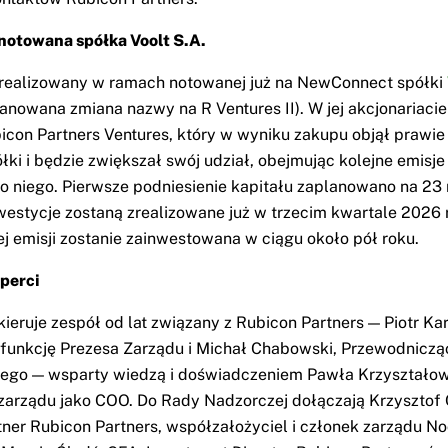
 notowana spółka Voolt S.A.
t realizowany w ramach notowanej już na NewConnect spółki
anowana zmiana nazwy na R Ventures II). W jej akcjonariacie 
icon Partners Ventures, który w wyniku zakupu objął prawi
ółki i będzie zwiększał swój udział, obejmując kolejne emisj
o niego. Pierwsze podniesienie kapitału zaplanowano na 23 
westycje zostaną zrealizowane już w trzecim kwartale 2026 r
ej emisji zostanie zainwestowana w ciągu około pół roku.
sperci
ieruje zespół od lat związany z Rubicon Partners — Piotr Kar
funkcję Prezesa Zarządu i Michał Chabowski, Przewodniczą
ego — wsparty wiedzą i doświadczeniem Pawła Krzyształowi
zarządu jako COO. Do Rady Nadzorczej dołączają Krzysztof C
tner Rubicon Partners, współzałożyciel i członek zarządu No