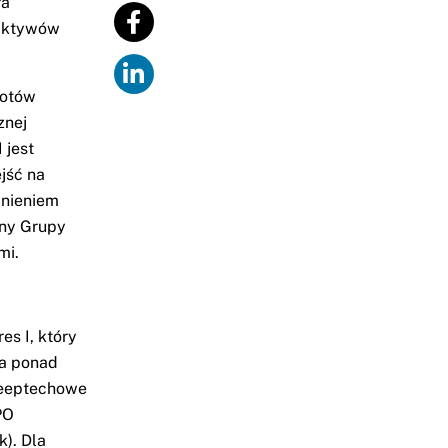
ra
 aktywów
iotów
znej
 jest
jść na
dnieniem
jny Grupy
mi.
es I, który
ła ponad
 deeptechowe
PO
). Dla