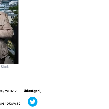
 Śledź
rs, wraz z
Udostępnij
u
uje lokować