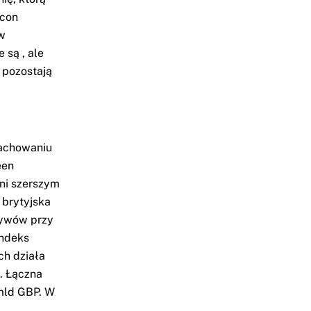
icon
 w
 są , ale
 pozostają
zachowaniu
een
ni szerszym
 brytyjska
tywów przy
indeks
ch działa
. Łączna
 mld GBP. W