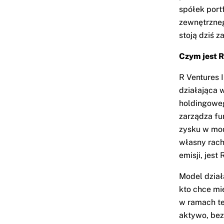
spółek port
zewnętrzneg
stoją dziś za
Czym jest R
R Ventures 
działająca 
holdingoweg
zarządza fu
zysku w mod
własny rach
emisji, jest
Model działa
kto chce mi
w ramach te
aktywo, bez