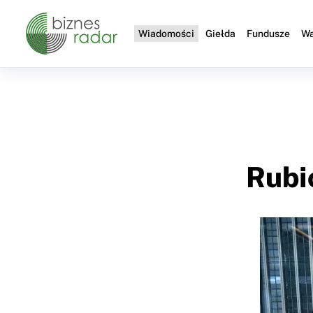
Wiadomości
Giełda
Fundusze
Wa
Rubi