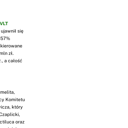
VLT
ujawnił się
e 57%
e kierowane
mln zł.
., a całość
melita,
cy Komitetu
cza, który
zaplicki,
ctiluca oraz