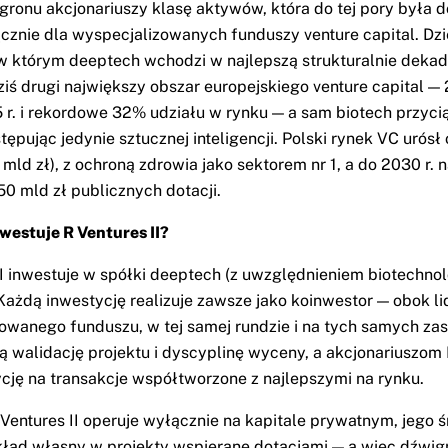
gronu akcjonariuszy klasę aktywów, która do tej pory była 
cznie dla wyspecjalizowanych funduszy venture capital. Dzi
 którym deeptech wchodzi w najlepszą strukturalnie dekad
 dziś drugi największy obszar europejskiego venture capital —
r. i rekordowe 32% udziału w rynku — a sam biotech przyci
ępując jedynie sztucznej inteligencji. Polski rynek VC urósł
 mld zł), z ochroną zdrowia jako sektorem nr 1, a do 2030 r. 
50 mld zł publicznych dotacji.
nwestuje R Ventures II?
II inwestuje w spółki deeptech (z uwzględnieniem biotechnolo
 Każdą inwestycję realizuje zawsze jako koinwestor — obok li
owanego funduszu, w tej samej rundzie i na tych samych za
ną walidację projektu i dyscyplinę wyceny, a akcjonariuszom
ycję na transakcje współtworzone z najlepszymi na rynku.
Ventures II operuje wyłącznie na kapitale prywatnym, jego 
ład własny w projekty wspierane dotacjami — a więc dźwign