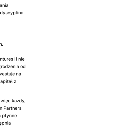
ania
 dyscyplina
h,
tures II nie
grodzenia od
westuje na
apitał z
, więc każdy,
n Partners
ć płynne
tępnia