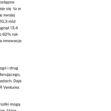
dostępna
eje się to w
ę swojej
 20,3 mld
ągnął 13,4
 o 62% rok
na innowacje
gii i drug
derującego,
sadach. Daje
 R Ventures
środki mogą
ię, którą