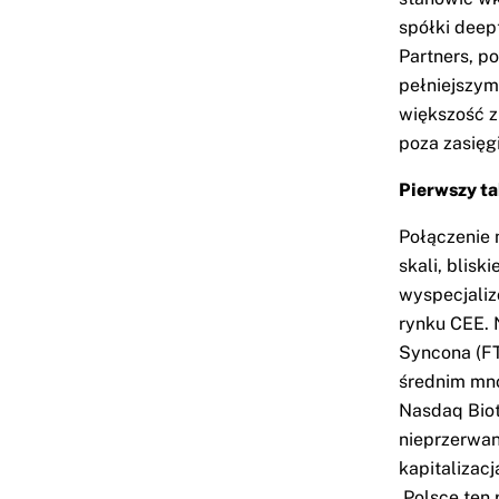
spółki deep
Partners, p
pełniejszym 
większość z
poza zasięg
Pierwszy ta
Połączenie 
skali, blis
wyspecjaliz
rynku CEE. 
Syncona (FT
średnim mno
Nasdaq Biot
nieprzerwan
kapitalizacj
Polsce ten 