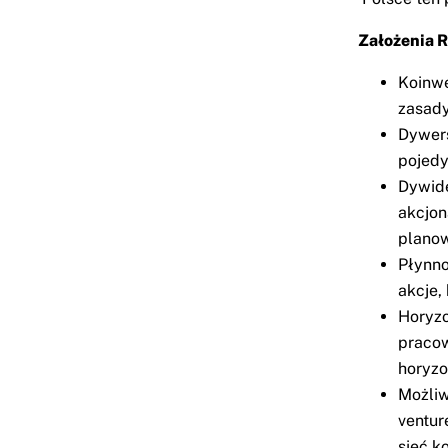
Założenia R
Koinwe
zasady
Dywers
pojed
Dywide
akcjon
planow
Płynno
akcje,
Horyzo
pracow
horyzo
Możliw
ventur
sieć k