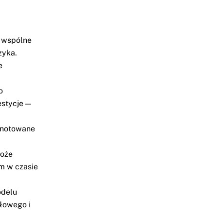
 wspólne
zyka.
e
o
estycje —
 notowane
może
m w czasie
odelu
ałowego i