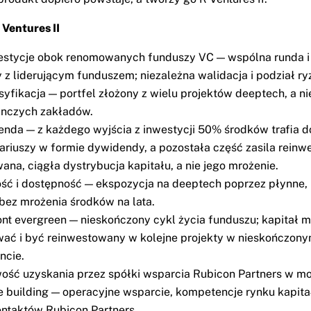
 Ventures II
stycje obok renomowanych funduszy VC — wspólna runda i
 z liderującym funduszem; niezależna walidacja i podział ry
yfikacja — portfel złożony z wielu projektów deeptech, a ni
ynczych zakładów.
nda — z każdego wyjścia z inwestycji 50% środków trafia d
ariuszy w formie dywidendy, a pozostała część zasila reinw
ana, ciągła dystrybucja kapitału, a nie jego mrożenie.
ść i dostępność — ekspozycja na deeptech poprzez płynne,
 bez mrożenia środków na lata.
nt evergreen — nieskończony cykl życia funduszu; kapitał 
ać i być reinwestowany w kolejne projekty w nieskończony
ncie.
ość uzyskania przez spółki wsparcia Rubicon Partners w m
e building — operacyjne wsparcie, kompetencje rynku kapit
ontaktów Rubicon Partners.