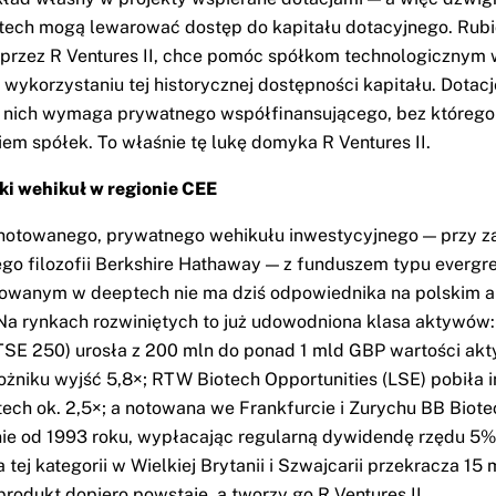
tech mogą lewarować dostęp do kapitału dotacyjnego. Rub
oprzez R Ventures II, chce pomóc spółkom technologicznym
wykorzystaniu tej historycznej dostępności kapitału. Dotacje
 nich wymaga prywatnego współfinansującego, bez którego
iem spółek. To właśnie tę lukę domyka R Ventures II.
ki wehikuł w regionie CEE
notowanego, prywatnego wehikułu inwestycyjnego — przy 
kiego filozofii Berkshire Hathaway — z funduszem typu evergr
owanym w deeptech nie ma dziś odpowiednika na polskim a
Na rynkach rozwiniętych to już udowodniona klasa aktywów:
SE 250) urosła z 200 mln do ponad 1 mld GBP wartości ak
żniku wyjść 5,8×; RTW Biotech Opportunities (LSE) pobiła 
ech ok. 2,5×; a notowana we Frankfurcie i Zurychu BB Biote
ie od 1993 roku, wypłacając regularną dywidendę rzędu 5%
a tej kategorii w Wielkiej Brytanii i Szwajcarii przekracza 15
produkt dopiero powstaje, a tworzy go R Ventures II.