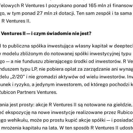
felowych R Ventures I pozyskano ponad 165 mln zł finansow
o, w tym ponad 27 mln zł dotacji. Ten sam zespół i ta sama
 R Ventures II.
 Ventures II — i czym świadomie nie jest?
II to publiczna spółka inwestująca własny kapitał w deeptec
w modelu zbliżonym do notowanej spółki inwestycyjnej typu
o — a nie funduszu zbierającego środki od inwestorów. R Ven
nduszem typu LP, nie pobiera opłat za zarządzanie ani wyna
elu „2/20” i nie gromadzi aktywów od wielu inwestorów. In
unek i ryzyko, a jedynym inwestorem, od którego pochodzi k
 Rubicon Partners Ventures.
nia jest prosty: akcje R Ventures II są notowane na giełdzie
eć ekspozycję na nowe inwestycje realizowane przez Rubico
go wehikułu, może po prostu kupić akcje spółki — i posiada
 mrożenia kapitału na lata. W ten sposób R Ventures II udos