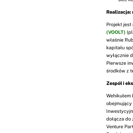
Realizacja:
Projekt jes
(VOOLT)
(pl
właśnie Rub
kapitału sp
wyłącznie d
Pierwsze in
środków z t
Zespół i ek
Wehikułem k
obejmujący 
Inwestycyjn
dołącza do 
Venture Par