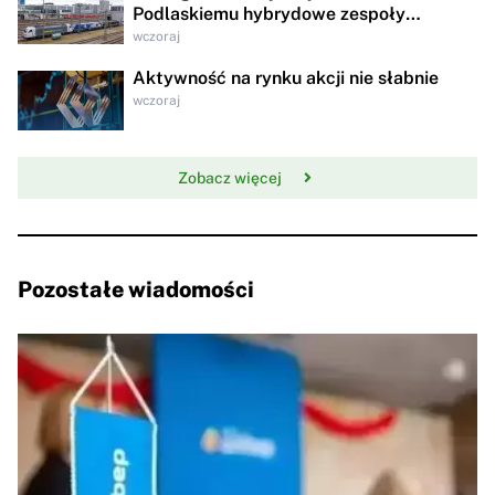
Podlaskiemu hybrydowe zespoły
trakcyjne za 95,8 mln zł
wczoraj
Aktywność na rynku akcji nie słabnie
wczoraj
Zobacz więcej
Pozostałe wiadomości