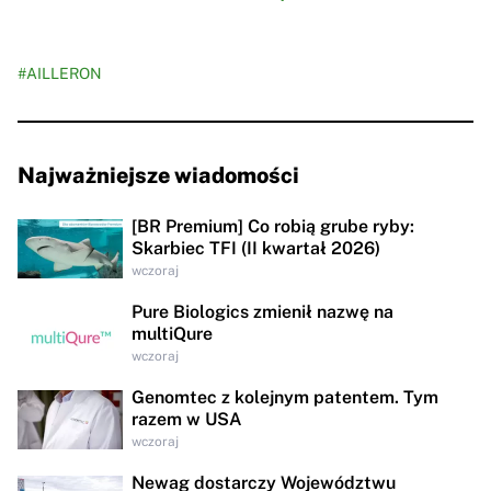
#AILLERON
Najważniejsze wiadomości
[BR Premium] Co robią grube ryby:
Skarbiec TFI (II kwartał 2026)
wczoraj
Pure Biologics zmienił nazwę na
multiQure
wczoraj
Genomtec z kolejnym patentem. Tym
razem w USA
wczoraj
Newag dostarczy Województwu