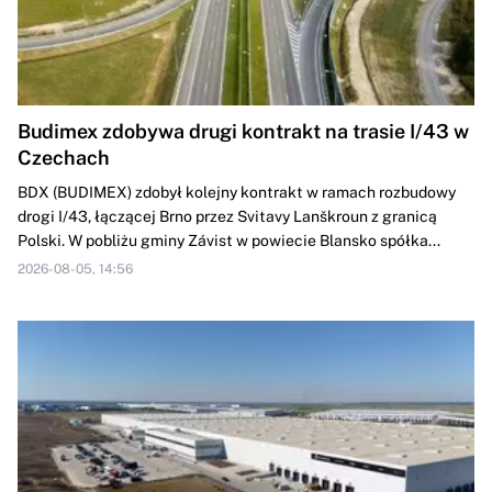
Budimex zdobywa drugi kontrakt na trasie I/43 w
Czechach
BDX (BUDIMEX) zdobył kolejny kontrakt w ramach rozbudowy
drogi ‎I/43, łączącej Brno przez Svitavy Lanškroun z granicą
Polski. W pobliżu gminy ‎Závist w powiecie Blansko spółka...
2026-08-05, 14:56