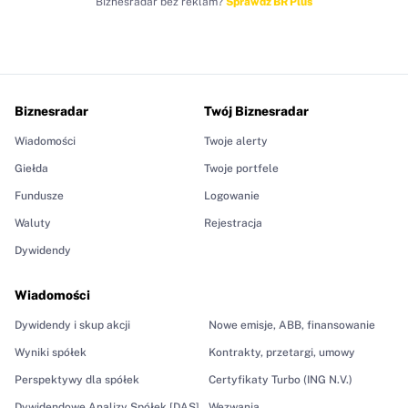
Biznesradar bez reklam?
Sprawdź BR Plus
Biznesradar
Twój Biznesradar
Wiadomości
Twoje alerty
Giełda
Twoje portfele
Fundusze
Logowanie
Waluty
Rejestracja
Dywidendy
Wiadomości
Dywidendy i skup akcji
Nowe emisje, ABB, finansowanie
Wyniki spółek
Kontrakty, przetargi, umowy
Perspektywy dla spółek
Certyfikaty Turbo (ING N.V.)
Dywidendowe Analizy Spółek [DAS]
Wezwania