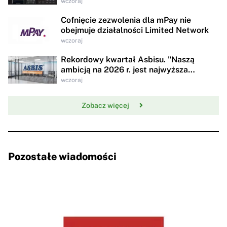
wczoraj
Cofnięcie zezwolenia dla mPay nie
obejmuje działalności Limited Network
wczoraj
Rekordowy kwartał Asbisu. "Naszą
ambicją na 2026 r. jest najwyższa
rentowności w historii"
wczoraj
Zobacz więcej
Pozostałe wiadomości