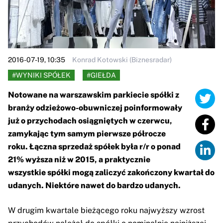
2016-07-19, 10:35
Konrad Kotowski (Biznesradar)
#WYNIKI SPÓŁEK
#GIEŁDA
Notowane na warszawskim parkiecie spółki z
branży odzieżowo-obuwniczej poinformowały
już o przychodach osiągniętych w czerwcu,
zamykając tym samym pierwsze półrocze
roku. Łączna sprzedaż spółek była r/r o ponad
21% wyższa niż w 2015, a praktycznie
wszystkie spółki mogą zaliczyć zakończony kwartał do
udanych. Niektóre nawet do bardzo udanych.
W drugim kwartale bieżącego roku najwyższy wzrost