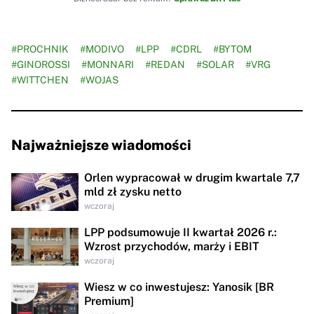
#PROCHNIK
#MODIVO
#LPP
#CDRL
#BYTOM
#GINOROSSI
#MONNARI
#REDAN
#SOLAR
#VRG
#WITTCHEN
#WOJAS
Najważniejsze wiadomości
Orlen wypracował w drugim kwartale 7,7
mld zł zysku netto
wczoraj
LPP podsumowuje II kwartał 2026 r.:
Wzrost przychodów, marży i EBIT
wczoraj
Wiesz w co inwestujesz: Yanosik [BR
Premium]