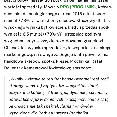
przychodów należał do spółki o nominalnie najniższej
wartości sprzedaży. Mowa o
PRC (PROCHNIK)
, który w
stosunku do analogicznego okresu 2015 odnotowała
niemal +78% r/r wzrost przychodów. Kluczowy dla tak
wysokiego wyniku był kwiecień, kiedy sprzedaż spółki
wyniosła 6,5 mln zł (+79% r/r), ustępując pod tym
względem jedynie zwykle rekordowemu grudniowi.
Chociaż tak wysoka sprzedaż była wsparta silną akcją
marketingową, na uwagę zasługuje stała powierzania
handlowa sklepów spółki. Prezes Próchnika, Rafał
Bauer tak komentował kwietniową sprzedaż:
„Wyniki kwietnia to rezultat konsekwentnej realizacji
strategii wspartej zoptymalizowanymi kosztami
pozyskania kolekcji. Atrakcyjną dynamikę sprzedaży
notowaliśmy już w minionych miesiącach, choć z całą
pewnością nie tak spektakularną.” – mówił w
wypowiedzi dla Parkietu prezes Próchnika