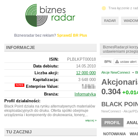
Trwa łączenie z ra
RADAR
WIADOM
Biznesradar bez reklam?
Sprawdź BR Plus
INFORMACJE
BiznesRadar.pl korzy
ustawieniami przeglą
ISIN:
PLBLKPT00018
BPN:
ustaw alert
Data debiutu:
14.05.2010
Liczba akcji:
12 000 000
Akcje NewConnect
•
B
Kapitalizacja:
3 648 000
Akcjonar
Enterprise Value:
3
0.304
345
+0.01
Branża:
Informatyka
000
Profil działalności:
BLACK POI
Black Point działa na rynku alternatywnych materiałów
eksploatacyjnych do druku. Oferta spółki obejmuje
NewConnect - Akcje/PDA
urządzenia i komponenty do drukowania, tonery,...
więcej »
PROFIL
ANAL
TU ZACZNIJ
NOWE
BR LAB
NOTOWANIA
WIA