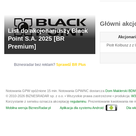
ARCHIWUM NOTO
Główni akcj
List do akcjonariuszy Black
Akcjonar
Point S.A. 2025 [BR
Premium]
Piotr Kolbusz z z
Biznesradar bez reklam?
Sprawdź BR Plus
Notowania GPW opóźnione 15 min.
Notowania GPW/NC dostarcza
Dom Maklerski BDM 
© 2010-2026 BIZNESRADAR sp. z o.o. • Wszystkie prawa zastrzeżone • produkcja:
W3
Korzystanie z serwisu oznacza akceptację
regulaminu
. Prezentowanie kwotowania nie m
Mobilna wersja BiznesRadar.pl
Aplikacja dla systemu Android
Dla wła