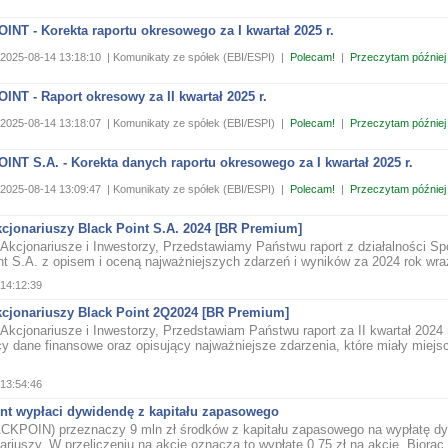
NT - Korekta raportu okresowego za I kwartał 2025 r.
2025-08-14 13:18:10
| Komunikaty ze spółek (EBI/ESPI)
|
Polecam!
|
Przeczytam później
NT - Raport okresowy za II kwartał 2025 r.
2025-08-14 13:18:07
| Komunikaty ze spółek (EBI/ESPI)
|
Polecam!
|
Przeczytam później
NT S.A. - Korekta danych raportu okresowego za I kwartał 2025 r.
2025-08-14 13:09:47
| Komunikaty ze spółek (EBI/ESPI)
|
Polecam!
|
Przeczytam później
kcjonariuszy Black Point S.A. 2024 [BR Premium]
Akcjonariusze i Inwestorzy, Przedstawiamy Państwu raport z działalności Spó
nt S.A. z opisem i oceną najważniejszych zdarzeń i wyników za 2024 rok wraz
14:12:39
akcjonariuszy Black Point 2Q2024 [BR Premium]
Akcjonariusze i Inwestorzy, Przedstawiam Państwu raport za II kwartał 2024 
cy dane finansowe oraz opisujący najważniejsze zdarzenia, które miały miejs
13:54:46
int wypłaci dywidendę z kapitału zapasowego
KPOIN) przeznaczy 9 mln zł środków z kapitału zapasowego na wypłatę d
ariuszy. W przeliczeniu na akcję oznacza to wypłatę 0,75 zł na akcję. Biorąc