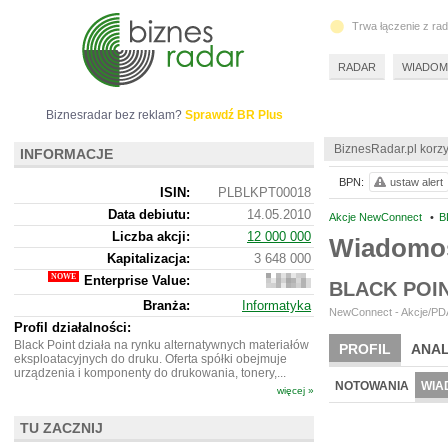
Trwa łączenie z ra
RADAR
WIADOM
Biznesradar bez reklam?
Sprawdź BR Plus
BiznesRadar.pl korzy
INFORMACJE
BPN:
ustaw alert
ISIN:
PLBLKPT00018
Data debiutu:
14.05.2010
Akcje NewConnect
•
B
Liczba akcji:
12 000 000
Wiadomo
Kapitalizacja:
3 648 000
Enterprise Value:
3
BLACK POI
345
Branża:
Informatyka
000
NewConnect - Akcje/PDA
Profil działalności:
Black Point działa na rynku alternatywnych materiałów
PROFIL
ANAL
eksploatacyjnych do druku. Oferta spółki obejmuje
urządzenia i komponenty do drukowania, tonery,...
NOTOWANIA
WIA
więcej »
TU ZACZNIJ