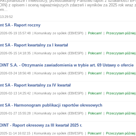
Akcjonariusze i Inwestorzy, przedstawiamy Państwu raport z działalności B
N) z opisem i oceną najważniejszych zdarzeń i wyników za 2025 rok wraz 
m...
13:29:52
nt SA - Raport roczny
2026-05-19 15:57:48
| Komunikaty ze spółek (EBI/ESPI)
|
Polecam!
|
Przeczytam później
nt SA - Raport kwartalny za I kwartał
2026-05-15 14:18:35
| Komunikaty ze spółek (EBI/ESPI)
|
Polecam!
|
Przeczytam później
NT S.A. - Otrzymanie zawiadomienia w trybie art. 69 Ustawy o ofercie
2026-03-24 18:56:48
| Komunikaty ze spółek (EBI/ESPI)
|
Polecam!
|
Przeczytam później
nt SA - Raport kwartalny za IV kwartał
2026-02-13 14:25:42
| Komunikaty ze spółek (EBI/ESPI)
|
Polecam!
|
Przeczytam później
int SA - Harmonogram publikacji raportów okresowych
2026-01-27 15:55:28
| Komunikaty ze spółek (EBI/ESPI)
|
Polecam!
|
Przeczytam później
NT - Raport okresowy za III kwartał 2025 r.
2025-11-14 16:02:15
| Komunikaty ze spółek (EBI/ESPI)
|
Polecam!
|
Przeczytam później