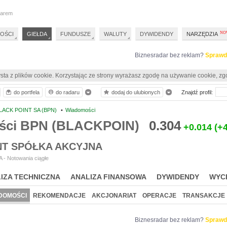
darem
OŚCI
GIEŁDA
FUNDUSZE
WALUTY
DYWIDENDY
NARZĘDZIA
Biznesradar bez reklam?
Sprawd
sta z plików cookie. Korzystając ze strony wyrażasz zgodę na używanie cookie, zg
do portfela
do radaru
dodaj do ulubionych
Znajdź profil:
LACK POINT SA (BPN)
•
Wiadomości
ści BPN (BLACKPOIN)
0.304
+0.014
(+
NT SPÓŁKA AKCYJNA
 - Notowania ciągłe
IZA TECHNICZNA
ANALIZA FINANSOWA
DYWIDENDY
WYC
DOMOŚCI
REKOMENDACJE
AKCJONARIAT
OPERACJE
TRANSAKCJE
Biznesradar bez reklam?
Sprawd