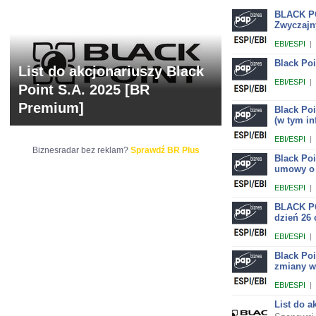
BLACK PO
Zwyczajn
EBI/ESPI
|
Black Poi
List do akcjonariuszy Black
EBI/ESPI
|
Point S.A. 2025 [BR
Premium]
Black Po
(w tym i
EBI/ESPI
|
Biznesradar bez reklam?
Sprawdź BR Plus
Black Poi
umowy o 
EBI/ESPI
|
BLACK PO
dzień 26 
EBI/ESPI
|
Black Po
zmiany w
EBI/ESPI
|
List do a