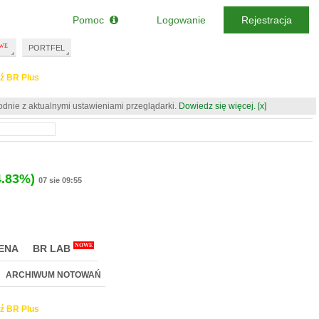
Pomoc
Logowanie
Rejestracja
PORTFEL
ź BR Plus
odnie z aktualnymi ustawieniami przeglądarki.
Dowiedz się więcej.
[x]
4.83%)
07 sie 09:55
NOWE
ENA
BR LAB
ARCHIWUM NOTOWAŃ
ź BR Plus