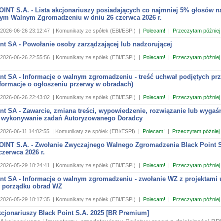
INT S.A. - Lista akcjonariuszy posiadających co najmniej 5% głosów n
ym Walnym Zgromadzeniu w dniu 26 czerwca 2026 r.
2026-06-26 23:12:47
| Komunikaty ze spółek (EBI/ESPI)
|
Polecam!
|
Przeczytam później
nt SA - Powołanie osoby zarządzającej lub nadzorującej
2026-06-26 22:55:56
| Komunikaty ze spółek (EBI/ESPI)
|
Polecam!
|
Przeczytam później
int SA - Informacje o walnym zgromadzeniu - treść uchwał podjętych pr
nformacje o ogłoszeniu przerwy w obradach)
2026-06-26 22:43:02
| Komunikaty ze spółek (EBI/ESPI)
|
Polecam!
|
Przeczytam później
nt SA - Zawarcie, zmiana treści, wypowiedzenie, rozwiązanie lub wygaś
wykonywanie zadań Autoryzowanego Doradcy
2026-06-11 14:02:55
| Komunikaty ze spółek (EBI/ESPI)
|
Polecam!
|
Przeczytam później
INT S.A. - Zwołanie Zwyczajnego Walnego Zgromadzenia Black Point S
czerwca 2026 r.
2026-05-29 18:24:41
| Komunikaty ze spółek (EBI/ESPI)
|
Polecam!
|
Przeczytam później
int SA - Informacje o walnym zgromadzeniu - zwołanie WZ z projektami 
 porządku obrad WZ
2026-05-29 18:17:35
| Komunikaty ze spółek (EBI/ESPI)
|
Polecam!
|
Przeczytam później
kcjonariuszy Black Point S.A. 2025 [BR Premium]