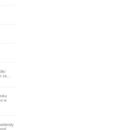
łki
 ze...
roku
ce w
ywidendy
 pod