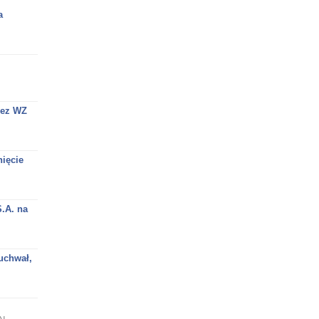
a
zez WZ
nięcie
.A. na
uchwał,