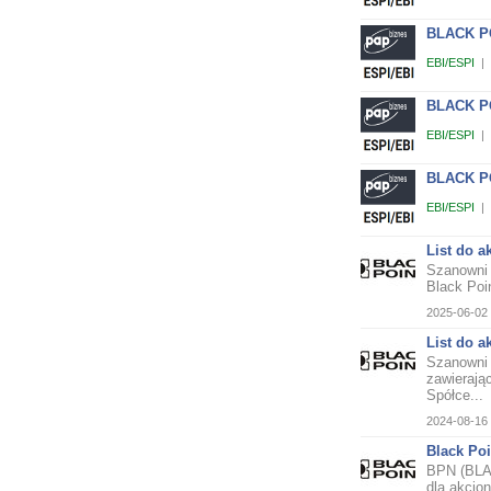
BLACK POI
EBI/ESPI
|
BLACK POI
EBI/ESPI
|
BLACK POI
EBI/ESPI
|
List do a
Szanowni 
Black Poi
2025-06-02 
List do 
Szanowni 
zawierają
Spółce...
2024-08-16 
Black Po
BPN (BLAC
dla akcjon