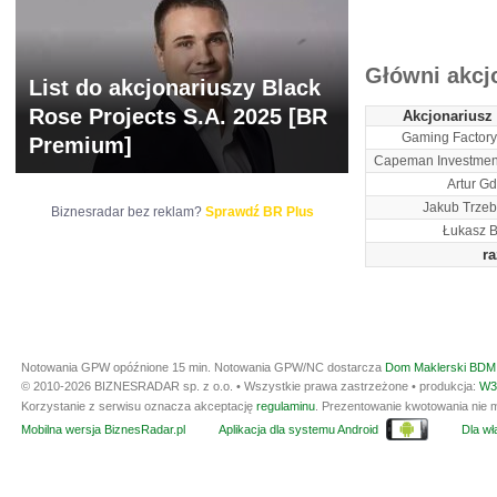
ARCHIWUM NOTO
Główni akcj
List do akcjonariuszy Black
Rose Projects S.A. 2025 [BR
Akcjonariusz
Gaming Factory
Premium]
Capeman Investmen
Artur Gd
Jakub Trzeb
Biznesradar bez reklam?
Sprawdź BR Plus
Łukasz 
r
Notowania GPW opóźnione 15 min.
Notowania GPW/NC dostarcza
Dom Maklerski BDM 
© 2010-2026 BIZNESRADAR sp. z o.o. • Wszystkie prawa zastrzeżone • produkcja:
W3
Korzystanie z serwisu oznacza akceptację
regulaminu
. Prezentowanie kwotowania nie m
Mobilna wersja BiznesRadar.pl
Aplikacja dla systemu Android
Dla wła