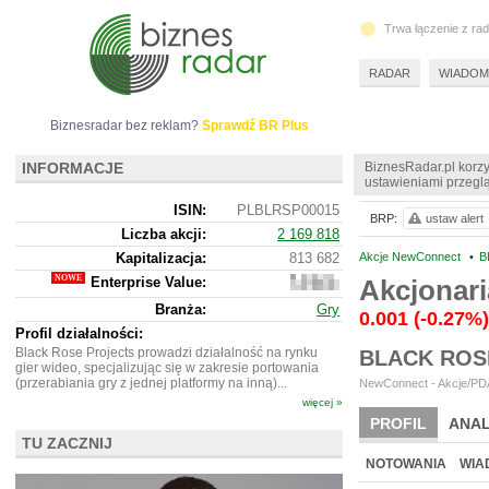
Trwa łączenie z ra
RADAR
WIADOM
Biznesradar bez reklam?
Sprawdź BR Plus
INFORMACJE
BiznesRadar.pl korzy
ustawieniami przeglą
ISIN:
PLBLRSP00015
BRP:
ustaw alert
Liczba akcji:
2 169 818
Kapitalizacja:
813 682
Akcje NewConnect
•
B
Enterprise Value:
Akcjonar
809
682
Branża:
Gry
0.001
(-0.27%)
Profil działalności:
Black Rose Projects prowadzi działalność na rynku
BLACK ROS
gier wideo, specjalizując się w zakresie portowania
(przerabiania gry z jednej platformy na inną)...
NewConnect - Akcje/PDA 
więcej »
PROFIL
ANAL
TU ZACZNIJ
NOWE
BR LAB
NOTOWANIA
WIA