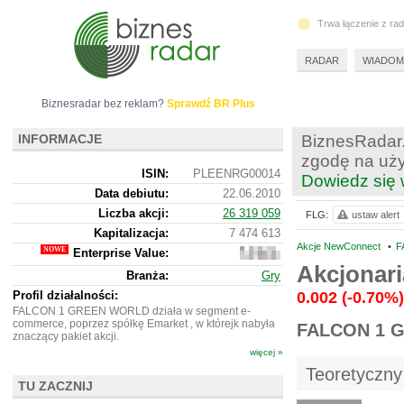
Trwa łączenie z ra
RADAR
WIADOM
Biznesradar bez reklam?
Sprawdź BR Plus
INFORMACJE
BiznesRadar.
zgodę na uży
ISIN:
PLEENRG00014
Dowiedz się 
Data debiutu:
22.06.2010
Liczba akcji:
26 319 059
FLG:
ustaw alert
Kapitalizacja:
7 474 613
Akcje NewConnect
•
F
Enterprise Value:
7
473
Akcjonar
Branża:
Gry
613
Profil działalności:
0.002
(-0.70%)
FALCON 1 GREEN WORLD działa w segment e-
commerce, poprzez spółkę Emarket , w którejk nabyła
FALCON 1 
znaczący pakiet akcji.
więcej »
Teoretyczny
TU ZACZNIJ