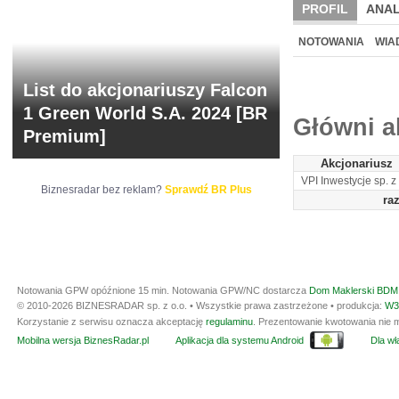
PROFIL
ANAL
NOWE
BR LAB
NOTOWANIA
WIA
ARCHIWUM NOTO
List do akcjonariuszy Falcon
1 Green World S.A. 2024 [BR
Główni a
Premium]
Akcjonariusz
VPI Inwestycje sp. z 
Biznesradar bez reklam?
Sprawdź BR Plus
ra
Notowania GPW opóźnione 15 min.
Notowania GPW/NC dostarcza
Dom Maklerski BDM 
© 2010-2026 BIZNESRADAR sp. z o.o. • Wszystkie prawa zastrzeżone • produkcja:
W3
Korzystanie z serwisu oznacza akceptację
regulaminu
. Prezentowanie kwotowania nie m
Mobilna wersja BiznesRadar.pl
Aplikacja dla systemu Android
Dla wła