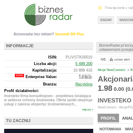
Trwa łączenie z ra
RADAR
WIADOM
Biznesradar bez reklam?
Sprawdź BR Plus
INFORMACJE
BiznesRadar.pl korzy
ustawieniami przeglą
ISIN:
PLIVSTK00016
IVE:
ustaw alert
Liczba akcji:
5 499 200
Kapitalizacja:
10 888 416
Akcje NewConnect
•
I
Enterprise Value:
Akcjonari
13
343
Branża:
Recykling
416
1.98
0.00
(0
Profil działalności:
Investeko firma konsultingowo - projektowa działająca
INVESTEKO
w sektorze ochrony środowiska. Oferta spółki obejmuje
usługi z zakresu ekspertyz środowiskowych,...
NewConnect - Akcje/PDA
więcej »
PROFIL
ANAL
TU ZACZNIJ
NOWE
BR LAB
NOTOWANIA
WIA