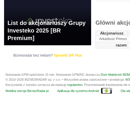
ARCHIWUM NOTO
Główni akcj
List do akcjonariuszy Grupy
Investeko 2025 [BR
Akcjonariusz
Premium]
Arkadiusz Primus
razem
Biznesradar bez reklam?
Sprawdź BR Plus
Notowania GPW opóźnione 15 min.
Notowania GPW/NC dostarcza
Dom Maklerski BDM 
© 2010-2026 BIZNESRADAR sp. z o.o. • Wszystkie prawa zastrzeżone • produkcja:
W3
Korzystanie z serwisu oznacza akceptację
regulaminu
. Prezentowanie kwotowania nie m
Mobilna wersja BiznesRadar.pl
Aplikacja dla systemu Android
Dla wła