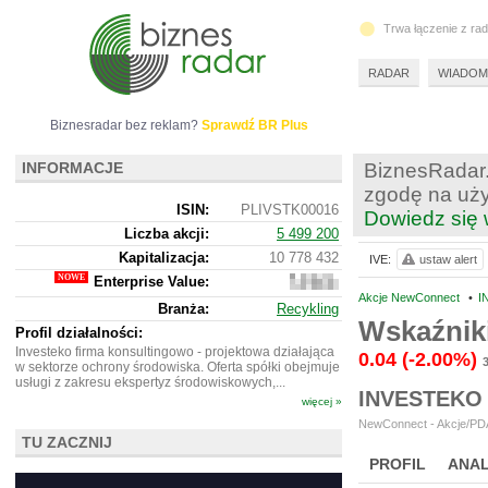
Trwa łączenie z ra
RADAR
WIADOM
Biznesradar bez reklam?
Sprawdź BR Plus
INFORMACJE
BiznesRadar.
zgodę na uży
ISIN:
PLIVSTK00016
Dowiedz się 
Liczba akcji:
5 499 200
Kapitalizacja:
10 778 432
IVE:
ustaw alert
Enterprise Value:
13
233
Akcje NewConnect
•
I
Branża:
Recykling
432
Wskaźnik
Profil działalności:
Investeko firma konsultingowo - projektowa działająca
0.04
(-2.00%)
3
w sektorze ochrony środowiska. Oferta spółki obejmuje
usługi z zakresu ekspertyz środowiskowych,...
INVESTEKO
więcej »
NewConnect - Akcje/PDA
TU ZACZNIJ
PROFIL
ANAL