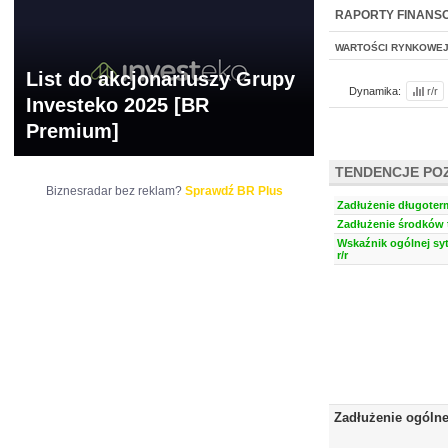
NOWE
BR LAB
RAPORTY FINANS
WARTOŚCI RYNKOWE
List do akcjonariuszy Grupy
Dynamika:
r/r
Investeko 2025 [BR
Premium]
TENDENCJE PO
Biznesradar bez reklam?
Sprawdź BR Plus
Zadłużenie długoter
Zadłużenie środków t
Wskaźnik ogólnej syt
r/r
Zadłużenie ogóln