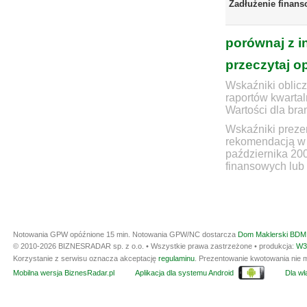
Zadłużenie finans
porównaj z i
przeczytaj o
Wskaźniki oblicz
raportów kwartal
Wartości dla bra
Wskaźniki prezen
rekomendacją w 
października 20
finansowych lub 
Notowania GPW opóźnione 15 min.
Notowania GPW/NC dostarcza
Dom Maklerski BDM 
© 2010-2026 BIZNESRADAR sp. z o.o. • Wszystkie prawa zastrzeżone • produkcja:
W3
Korzystanie z serwisu oznacza akceptację
regulaminu
. Prezentowanie kwotowania nie m
Mobilna wersja BiznesRadar.pl
Aplikacja dla systemu Android
Dla wła