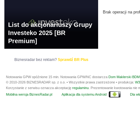
Brak operacji na prof
List do akcjonariuszy Grupy
Investeko 2025 [BR
Premium]
Biznesradar bez reklam?
Sprawdź BR Plus
Notowania GPW opóźnione 15 min.
Notowania GPW/NC dostarcza
Dom Maklerski BDM 
© 2010-2026 BIZNESRADAR sp. z o.o. • Wszystkie prawa zastrzeżone • produkcja:
W3
Korzystanie z serwisu oznacza akceptację
regulaminu
. Prezentowanie kwotowania nie m
Mobilna wersja BiznesRadar.pl
Aplikacja dla systemu Android
Dla wła