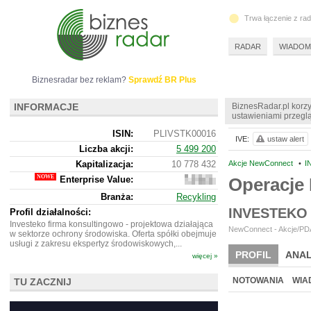
Trwa łączenie z ra
RADAR
WIADOM
Biznesradar bez reklam?
Sprawdź BR Plus
INFORMACJE
BiznesRadar.pl korzy
ustawieniami przeglą
ISIN:
PLIVSTK00016
IVE:
ustaw alert
Liczba akcji:
5 499 200
Kapitalizacja:
10 778 432
Akcje NewConnect
•
I
Enterprise Value:
Operacje
13
233
Branża:
Recykling
432
INVESTEKO
Profil działalności:
Investeko firma konsultingowo - projektowa działająca
NewConnect - Akcje/PDA
w sektorze ochrony środowiska. Oferta spółki obejmuje
usługi z zakresu ekspertyz środowiskowych,...
PROFIL
ANAL
więcej »
NOWE
BR LAB
NOTOWANIA
WIA
TU ZACZNIJ
ARCHIWUM NOTO