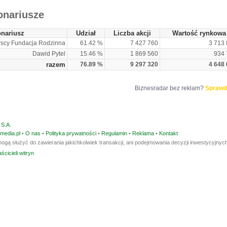
onariusze
onariusz
Udział
Liczba akcji
Wartość rynkowa
scy Fundacja Rodzinna
61.42 %
7 427 760
3 713
Dawid Pytel
15.46 %
1 869 560
934 
razem
76.89 %
9 297 320
4 648
Biznesradar bez reklam?
Sprawd
S.A.
media.pl
•
O nas
•
Polityka prywatności
•
Regulamin
•
Reklama
•
Kontakt
ogą służyć do zawierania jakichkolwiek transakcji, ani podejmowania decyzji inwestycyjnych
ścicieli witryn