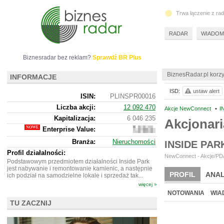
Trwa łączenie z ra
RADAR
WIADOM
Biznesradar bez reklam?
Sprawdź BR Plus
BiznesRadar.pl korzy
INFORMACJE
ISD:
ustaw alert
ISIN:
PLINSPR00016
Liczba akcji:
12 092 470
Akcje NewConnect
•
I
Kapitalizacja:
6 046 235
Akcjonari
Enterprise Value:
28
574
Branża:
Nieruchomości
INSIDE PA
235
Profil działalności:
NewConnect - Akcje/PDA
Podstawowym przedmiotem działalności Inside Park
jest nabywanie i remontowanie kamienic, a następnie
PROFIL
ANAL
ich podział na samodzielne lokale i sprzedaż tak...
więcej »
NOTOWANIA
WIA
TU ZACZNIJ