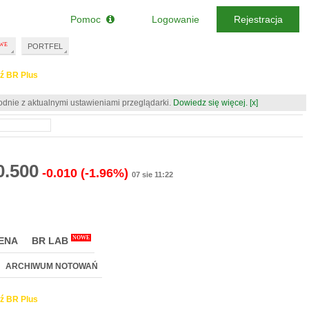
Pomoc
Logowanie
Rejestracja
PORTFEL
ź BR Plus
odnie z aktualnymi ustawieniami przeglądarki.
Dowiedz się więcej.
[x]
0.500
-0.010
(-1.96%)
07 sie 11:22
NOWE
ENA
BR LAB
ARCHIWUM NOTOWAŃ
ź BR Plus