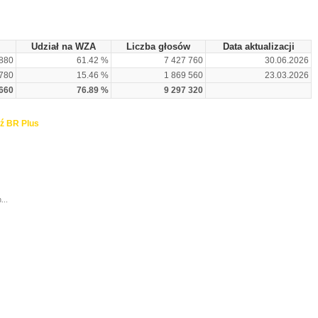
Udział na WZA
Liczba głosów
Data aktualizacji
 880
61.42 %
7 427 760
30.06.2026
780
15.46 %
1 869 560
23.03.2026
 660
76.89 %
9 297 320
ź BR Plus
...