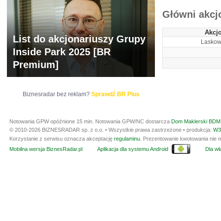
Główni akcj
Akcj
List do akcjonariuszy Grupy
Laskow
Inside Park 2025 [BR
Premium]
Biznesradar bez reklam?
Sprawdź BR Plus
Notowania GPW opóźnione 15 min.
Notowania GPW/NC dostarcza
Dom Maklerski BDM 
© 2010-2026 BIZNESRADAR sp. z o.o. • Wszystkie prawa zastrzeżone • produkcja:
W3
Korzystanie z serwisu oznacza akceptację
regulaminu
. Prezentowanie kwotowania nie m
Mobilna wersja BiznesRadar.pl
Aplikacja dla systemu Android
Dla wła