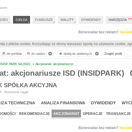
darem
OŚCI
GIEŁDA
FUNDUSZE
WALUTY
DYWIDENDY
NARZĘDZIA
Biznesradar bez reklam?
Sprawd
sta z plików cookie. Korzystając ze strony wyrażasz zgodę na używanie cookie, zg
do portfela
do radaru
dodaj do ulubionych
Znajdź profil:
NSIDE PARK SA (ISD)
•
Akcjonariat: akcjonariusze
at: akcjonariusze ISD (INSIDPARK)
RK SPÓŁKA AKCYJNA
 - Notowania ciągłe
IZA TECHNICZNA
ANALIZA FINANSOWA
DYWIDENDY
WYC
DOMOŚCI
REKOMENDACJE
AKCJONARIAT
OPERACJE
TRANSAKCJE
Biznesradar bez reklam?
Sprawd