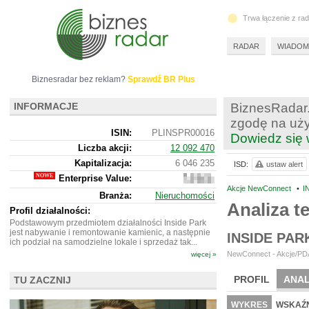
Trwa łączenie z ra
RADAR
WIADOM
Biznesradar bez reklam?
Sprawdź BR Plus
INFORMACJE
BiznesRadar.
zgodę na uży
ISIN:
PLINSPR00016
Dowiedz się 
Liczba akcji:
12 092 470
Kapitalizacja:
6 046 235
ISD:
ustaw alert
Enterprise Value:
28
574
Akcje NewConnect
•
I
Branża:
Nieruchomości
235
Analiza t
Profil działalności:
Podstawowym przedmiotem działalności Inside Park
jest nabywanie i remontowanie kamienic, a następnie
INSIDE PA
ich podział na samodzielne lokale i sprzedaż tak...
NewConnect - Akcje/PDA
więcej »
PROFIL
ANAL
TU ZACZNIJ
NOWE
BR LAB
WYKRES
WSKAŹN