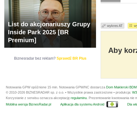
List do akcjonariuszy Grupy
wykres AT
w
Inside Park 2025 [BR
Premium]
Aby korz
Biznesradar bez reklam?
Sprawdź BR Plus
Notowania GPW opóźnione 15 min.
Notowania GPW/NC dostarcza
Dom Maklerski BDM 
© 2010-2026 BIZNESRADAR sp. z o.o. • Wszystkie prawa zastrzeżone • produkcja:
W3
Korzystanie z serwisu oznacza akceptację
regulaminu
. Prezentowanie kwotowania nie m
Mobilna wersja BiznesRadar.pl
Aplikacja dla systemu Android
Dla wła