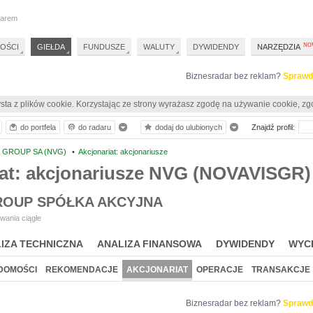
darem
OŚCI
GIEŁDA
FUNDUSZE
WALUTY
DYWIDENDY
NARZĘDZIA
Biznesradar bez reklam?
Sprawd
sta z plików cookie. Korzystając ze strony wyrażasz zgodę na używanie cookie, zg
do portfela
do radaru
dodaj do ulubionych
Znajdź profil:
 GROUP SA (NVG)
•
Akcjonariat: akcjonariusze
iat: akcjonariusze NVG (NOVAVISGR)
ROUP SPÓŁKA AKCYJNA
wania ciągłe
IZA TECHNICZNA
ANALIZA FINANSOWA
DYWIDENDY
WYC
DOMOŚCI
REKOMENDACJE
AKCJONARIAT
OPERACJE
TRANSAKCJE
Biznesradar bez reklam?
Sprawd