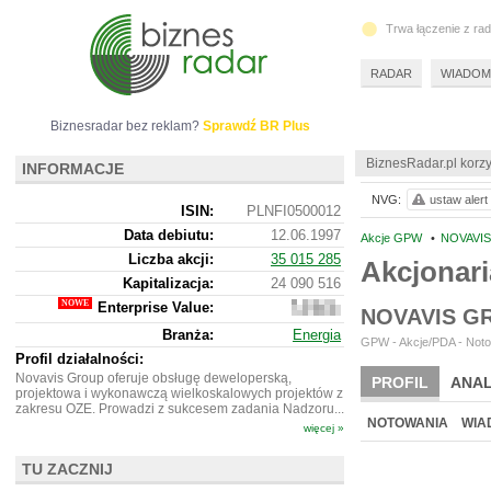
Trwa łączenie z ra
RADAR
WIADOM
Biznesradar bez reklam?
Sprawdź BR Plus
BiznesRadar.pl korzy
INFORMACJE
NVG:
ustaw alert
ISIN:
PLNFI0500012
Data debiutu:
12.06.1997
Akcje GPW
•
NOVAVIS
Liczba akcji:
35 015 285
Akcjonar
Kapitalizacja:
24 090 516
Enterprise Value:
27
NOVAVIS G
048
Branża:
Energia
516
GPW - Akcje/PDA - Noto
Profil działalności:
Novavis Group oferuje obsługę deweloperską,
PROFIL
ANAL
projektowa i wykonawczą wielkoskalowych projektów z
zakresu OZE. Prowadzi z sukcesem zadania Nadzoru...
NOTOWANIA
WIA
więcej »
TU ZACZNIJ