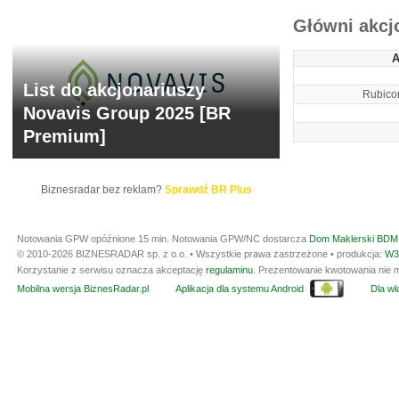
Główni akcj
A
List do akcjonariuszy
Rubicon
Novavis Group 2025 [BR
Premium]
Biznesradar bez reklam?
Sprawdź BR Plus
Notowania GPW opóźnione 15 min.
Notowania GPW/NC dostarcza
Dom Maklerski BDM 
© 2010-2026 BIZNESRADAR sp. z o.o. • Wszystkie prawa zastrzeżone • produkcja:
W3
Korzystanie z serwisu oznacza akceptację
regulaminu
. Prezentowanie kwotowania nie m
Mobilna wersja BiznesRadar.pl
Aplikacja dla systemu Android
Dla wła