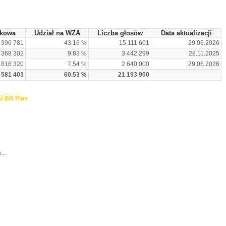
nkowa
Udział na WZA
Liczba głosów
Data aktualizacji
 396 781
43.16 %
15 111 601
29.06.2026
 368 302
9.83 %
3 442 299
28.11.2025
 816 320
7.54 %
2 640 000
29.06.2026
 581 403
60.53 %
21 193 900
ź BR Plus
...