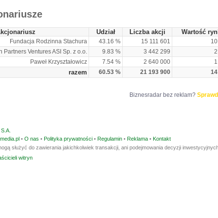
onariusze
kcjonariusz
Udział
Liczba akcji
Wartość ry
Fundacja Rodzinna Stachura
43.16 %
15 111 601
10
 Partners Ventures ASI Sp. z o.o.
9.83 %
3 442 299
2
Paweł Krzyształowicz
7.54 %
2 640 000
1
razem
60.53 %
21 193 900
14
Biznesradar bez reklam?
Sprawd
S.A.
media.pl
•
O nas
•
Polityka prywatności
•
Regulamin
•
Reklama
•
Kontakt
ogą służyć do zawierania jakichkolwiek transakcji, ani podejmowania decyzji inwestycyjnych
ścicieli witryn