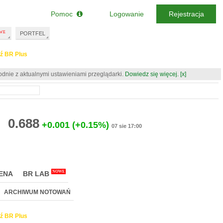
Pomoc
Logowanie
Rejestracja
PORTFEL
ź BR Plus
odnie z aktualnymi ustawieniami przeglądarki.
Dowiedz się więcej.
[x]
0.688
+0.001
(+0.15%)
07 sie 17:00
NOWE
ENA
BR LAB
ARCHIWUM NOTOWAŃ
ź BR Plus