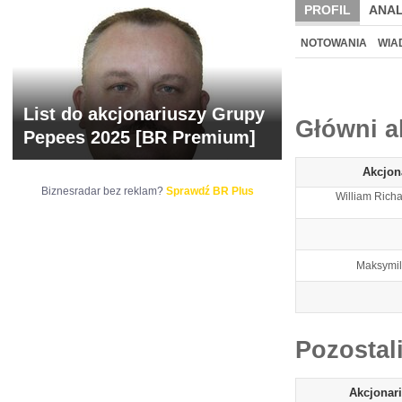
PROFIL
ANAL
NOWE
BR LAB
NOTOWANIA
WIA
ARCHIWUM NOTO
List do akcjonariuszy Grupy
Główni a
Pepees 2025 [BR Premium]
Akcjon
Biznesradar bez reklam?
Sprawdź BR Plus
William Rich
Maksymil
Pozostal
Akcjonar