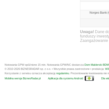
Norges Bank (
Uwaga!
Dane do
funduszy inwest
Zaangażowanie ty
Notowania GPW opóźnione 15 min.
Notowania GPW/NC dostarcza
Dom Maklerski BDM 
© 2010-2026 BIZNESRADAR sp. z o.o. • Wszystkie prawa zastrzeżone • produkcja:
W3
Korzystanie z serwisu oznacza akceptację
regulaminu
. Prezentowanie kwotowania nie m
Mobilna wersja BiznesRadar.pl
Aplikacja dla systemu Android
Dla wła