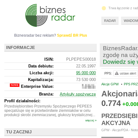
Trwa łączenie z ra
RADAR
WIADOM
Biznesradar bez reklam?
Sprawdź BR Plus
INFORMACJE
BiznesRadar.
zgodę na uży
ISIN:
PLPEPES00018
Dowiedz się 
Data debiutu:
22.05.1997
Liczba akcji:
95 000 000
PPS:
ustaw alert
Kapitalizacja:
73 530 000
Akcje GPW
•
PPS PR
Enterprise Value:
209
120
Akcjonari
Branża:
Artykuły spożywcze
000
Profil działalności:
0.774
+0.00
Przedsiębiorstwo Przemysłu Spożywczego PEPEES
specjalizuje się w przetwórstwie ziemniaków w celu
PRZEDSIĘB
produkcji skrobi ziemniaczanej, glukozy krystalicznej...
więcej »
AKCYJNA
GPW - Akcje/PDA - Noto
TU ZACZNIJ