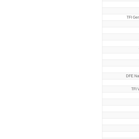
TFI Gen
DFE Na
TFI