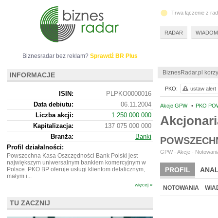
Trwa łączenie z ra
RADAR
WIADOM
Biznesradar bez reklam?
Sprawdź BR Plus
BiznesRadar.pl korzy
INFORMACJE
PKO:
ustaw alert
ISIN:
PLPKO0000016
Data debiutu:
06.11.2004
Akcje GPW
•
PKO PO
Liczba akcji:
1 250 000 000
Akcjonar
Kapitalizacja:
137 075 000 000
Branża:
Banki
POWSZECHN
Profil działalności:
GPW - Akcje - Notowania
Powszechna Kasa Oszczędności Bank Polski jest
największym uniwersalnym bankiem komercyjnym w
Polsce. PKO BP oferuje usługi klientom detalicznym,
PROFIL
ANAL
małym i...
więcej »
NOTOWANIA
WIA
TU ZACZNIJ