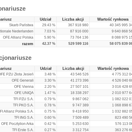
onariusze
ariusz
Udział
Liczba akcji
Wartość rynkowa
Skarb Państwa
29.43 %
367 918 980
40 345 995 3
tionale Nederlanden
7.03 %
87 916 000
9 640 868 5
OFE Allianz Polska
5.90 %
73 764 136
8 088 975 1
razem
42.37 %
529 599 116
58 075 839 0
cjonariusze
ariusz
Udział
Liczba akcji
Wartość rynkowa
FE PZU Złota Jesień
3.48 %
43 546 526
4 775 312 0
OFE Generali
3.30 %
41 273 396
4 526 040 6
OFE Vienna
2.20 %
27 507 101
3 016 428 6
OFE UNIQA
1.47 %
18 338 297
2 010 977 6
TFI PZU S.A.
0.79 %
9 867 062
1 082 022 0
TFI PKO S.A.
0.78 %
9 747 389
1 068 898 6
FI Allianz Polska S.A.
0.75 %
9 418 950
1 032 882 0
TFI ING S.A.
0.60 %
7 509 489
823 490 5
OFE Pocztylion Arka
0.42 %
5 253 630
576 113 0
TFI Erste S.A.
0.27 %
3 312 754
363 276 6