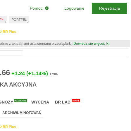
Pomoc
Logowanie
Rejestracja
PORTFEL
ź BR Plus
odnie z aktualnymi ustawieniami przeglądarki.
Dowiedz się więcej.
[x]
.66
+1.24
(+1.14%)
17:04
KA AKCYJNA
PREMIUM
NOWE
GNOZY
WYCENA
BR LAB
ARCHIWUM NOTOWAŃ
ź BR Plus