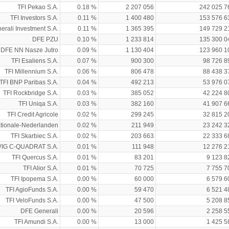
TFI Pekao S.A.
0.18 %
2 207 056
242 025 7
TFI Investors S.A.
0.11 %
1 400 480
153 576 6
erali Investment S.A.
0.11 %
1 365 395
149 729 2
DFE PZU
0.10 %
1 233 814
135 300 0
DFE NN Nasze Jutro
0.09 %
1 130 404
123 960 1
TFI Esaliens S.A.
0.07 %
900 300
98 726 8
TFI Millennium S.A.
0.06 %
806 478
88 438 3
TFI BNP Paribas S.A.
0.04 %
492 213
53 976 0
TFI Rockbridge S.A.
0.03 %
385 052
42 224 8
TFI Uniqa S.A.
0.03 %
382 160
41 907 6
TFI Credit Agricole
0.02 %
299 245
32 815 2
tionale-Nederlanden
0.02 %
211 949
23 242 3
TFI Skarbiec S.A.
0.02 %
203 663
22 333 6
 VIG C-QUADRAT S.A.
0.01 %
111 948
12 276 2
TFI Quercus S.A.
0.01 %
83 201
9 123 8
TFI Alior S.A.
0.01 %
70 725
7 755 7
TFI Ipopema S.A.
0.00 %
60 000
6 579 6
TFI AgioFunds S.A.
0.00 %
59 470
6 521 4
TFI VeloFunds S.A.
0.00 %
47 500
5 208 8
DFE Generali
0.00 %
20 596
2 258 5
TFI Amundi S.A.
0.00 %
13 000
1 425 5