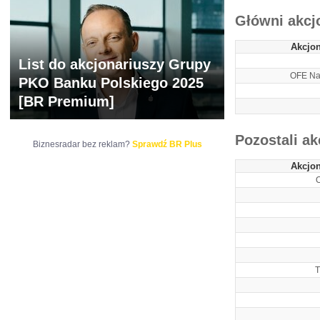
Główni akcj
Akcjon
List do akcjonariuszy Grupy
OFE Na
PKO Banku Polskiego 2025
[BR Premium]
Pozostali ak
Biznesradar bez reklam?
Sprawdź BR Plus
Akcjon
O
T