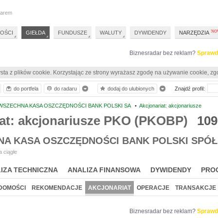
darem
OŚCI
GIEŁDA
FUNDUSZE
WALUTY
DYWIDENDY
NARZĘDZIA
Biznesradar bez reklam?
Sprawd
sta z plików cookie. Korzystając ze strony wyrażasz zgodę na używanie cookie, zg
do portfela
do radaru
dodaj do ulubionych
Znajdź profil:
WSZECHNA KASA OSZCZĘDNOŚCI BANK POLSKI SA
•
Akcjonariat: akcjonariusze
iat: akcjonariusze PKO (PKOBP)
109
A KASA OSZCZĘDNOŚCI BANK POLSKI SPÓŁ
 ciągłe
IZA TECHNICZNA
ANALIZA FINANSOWA
DYWIDENDY
PRO
DOMOŚCI
REKOMENDACJE
AKCJONARIAT
OPERACJE
TRANSAKCJE
Biznesradar bez reklam?
Sprawd