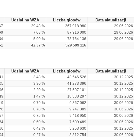
Udział na WZA
Liczba głosów
Data aktualizacji
47
29.43 %
367 918 980
29.06.2026
60
7.03 %
87 916 000
29.06.2026
54
5.90 %
73 764 136
29.06.2026
61
42.37 %
529 599 116
Udział na WZA
Liczba głosów
Data aktualizacji
41
3.48 %
43 546 526
30.12.2025
05
3.30 %
41 273 396
30.12.2025
96
2.20 %
27 507 101
30.12.2025
49
1.47 %
18 338 297
30.12.2025
19
0.79 %
9 867 062
30.06.2026
78
0.78 %
9 747 389
30.06.2026
57
0.75 %
9 418 950
30.06.2026
64
0.60 %
7 509 489
30.06.2026
66
0.42 %
5 253 630
30.12.2025
04
0.27 %
3 312 754
30.06.2026