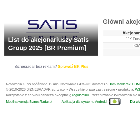
Główni akcj
Akcjonar
List do akcjonariuszy Satis
JJK Fun
ICM
Group 2025 [BR Premium]
Biznesradar bez reklam?
Sprawdź BR Plus
Notowania GPW opóźnione 15 min.
Notowania GPW/NC dostarcza
Dom Maklerski BDM 
© 2010-2026 BIZNESRADAR sp. z o.o. • Wszystkie prawa zastrzeżone • produkcja:
W3
Korzystanie z serwisu oznacza akceptację
regulaminu
. Prezentowanie kwotowania nie m
Mobilna wersja BiznesRadar.pl
Aplikacja dla systemu Android
Dla wła