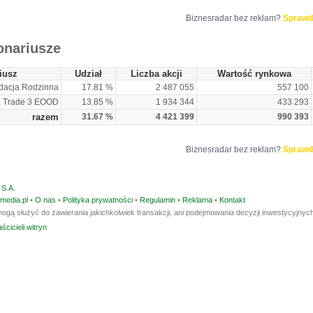
Biznesradar bez reklam?
Sprawd
onariusze
iusz
Udział
Liczba akcji
Wartość rynkowa
dacja Rodzinna
17.81 %
2 487 055
557 100
 Trade 3 EOOD
13.85 %
1 934 344
433 293
razem
31.67 %
4 421 399
990 393
Biznesradar bez reklam?
Sprawd
S.A.
media.pl
•
O nas
•
Polityka prywatności
•
Regulamin
•
Reklama
•
Kontakt
ogą służyć do zawierania jakichkolwiek transakcji, ani podejmowania decyzji inwestycyjnych
ścicieli witryn