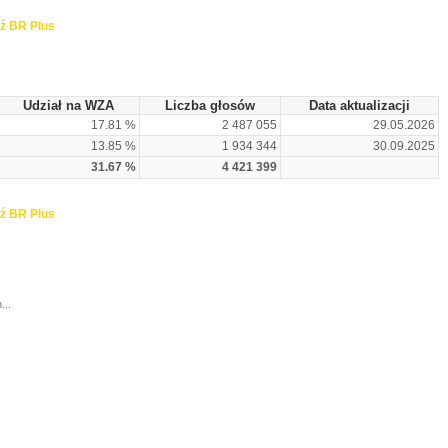
ź BR Plus
Udział na WZA
Liczba głosów
Data aktualizacji
17.81 %
2 487 055
29.05.2026
13.85 %
1 934 344
30.09.2025
31.67 %
4 421 399
ź BR Plus
...