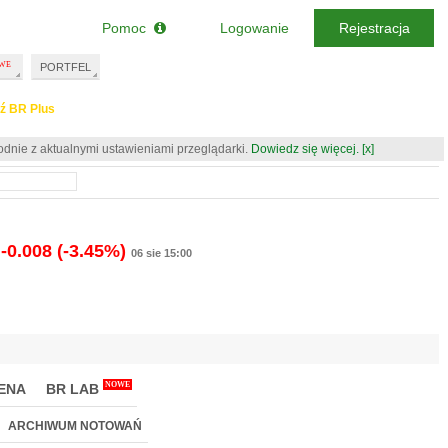
Pomoc
Logowanie
Rejestracja
PORTFEL
ź BR Plus
odnie z aktualnymi ustawieniami przeglądarki.
Dowiedz się więcej.
[x]
-0.008
(-3.45%)
06 sie 15:00
NOWE
ENA
BR LAB
ARCHIWUM NOTOWAŃ