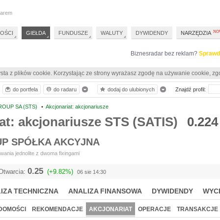
darem
OŚCI
GIEŁDA
FUNDUSZE
WALUTY
DYWIDENDY
NARZĘDZIA
Biznesradar bez reklam?
Sprawd
sta z plików cookie. Korzystając ze strony wyrażasz zgodę na używanie cookie, zg
do portfela
do radaru
dodaj do ulubionych
Znajdź profil:
ROUP SA (STS)
•
Akcjonariat: akcjonariusze
at: akcjonariusze STS (SATIS)
0.224
UP SPÓŁKA AKCYJNA
ania jednolite z dwoma fixingami
0.25
Otwarcia:
(+9.82%)
06 sie 14:30
IZA TECHNICZNA
ANALIZA FINANSOWA
DYWIDENDY
WYC
DOMOŚCI
REKOMENDACJE
AKCJONARIAT
OPERACJE
TRANSAKCJE