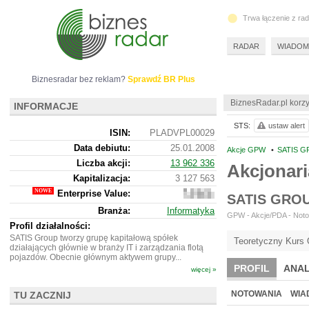
Trwa łączenie z ra
RADAR
WIADOM
Biznesradar bez reklam?
Sprawdź BR Plus
BiznesRadar.pl korzy
INFORMACJE
STS:
ustaw alert
ISIN:
PLADVPL00029
Data debiutu:
25.01.2008
Akcje GPW
•
SATIS G
Liczba akcji:
13 962 336
Akcjonari
Kapitalizacja:
3 127 563
Enterprise Value:
5
SATIS GRO
594
Branża:
Informatyka
563
GPW - Akcje/PDA - Notow
Profil działalności:
SATIS Group tworzy grupę kapitałową spółek
Teoretyczny Kurs 
działających głównie w branży IT i zarządzania flotą
pojazdów. Obecnie głównym aktywem grupy...
PROFIL
ANAL
więcej »
NOTOWANIA
WIA
TU ZACZNIJ