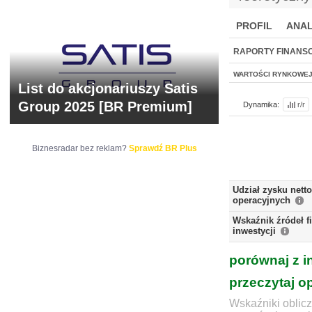
PROFIL
ANAL
NOWE
BR LAB
RAPORTY FINANS
WARTOŚCI RYNKOWE
List do akcjonariuszy Satis
Group 2025 [BR Premium]
Dynamika:
r/r
Biznesradar bez reklam?
Sprawdź BR Plus
Udział zysku nett
operacyjnych
Wskaźnik źródeł 
inwestycji
porównaj z i
przeczytaj o
Wskaźniki oblicz