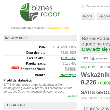
Trwa łączenie z ra
RADAR
WIADOM
Biznesradar bez reklam?
Sprawdź BR Plus
INFORMACJE
BiznesRadar.
zgodę na uży
ISIN:
PLADVPL00029
Dowiedz się 
Data debiutu:
25.01.2008
Liczba akcji:
13 962 336
STS:
ustaw alert
Kapitalizacja:
3 155 488
Akcje GPW
•
SATIS G
Enterprise Value:
5
622
Wskaźnik
Branża:
Informatyka
488
Profil działalności:
0.226
+0.00
SATIS Group tworzy grupę kapitałową spółek
działających głównie w branży IT i zarządzania flotą
SATIS GRO
pojazdów. Obecnie głównym aktywem grupy...
więcej »
GPW - Akcje/PDA - Notow
TU ZACZNIJ
Teoretyczny