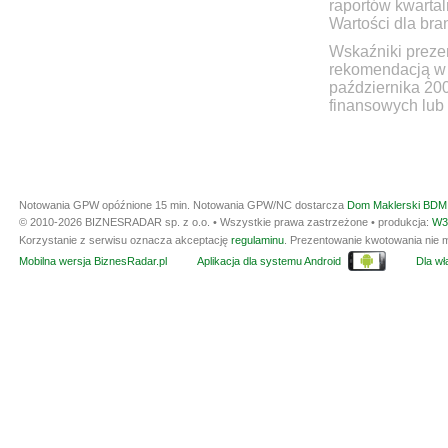
raportów kwartal
Wartości dla bra
Wskaźniki prezen
rekomendacją w 
października 20
finansowych lub 
Notowania GPW opóźnione 15 min.
Notowania GPW/NC dostarcza
Dom Maklerski BDM 
© 2010-2026 BIZNESRADAR sp. z o.o. • Wszystkie prawa zastrzeżone • produkcja:
W3
Korzystanie z serwisu oznacza akceptację
regulaminu
. Prezentowanie kwotowania nie m
Mobilna wersja BiznesRadar.pl
Aplikacja dla systemu Android
Dla wła