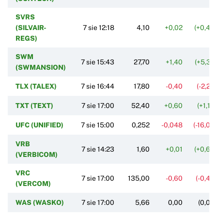
SVRS
(SILVAIR-
7 sie 12:18
4,10
+0,02
(+0,49
REGS)
SWM
7 sie 15:43
27,70
+1,40
(+5,32
(SWMANSION)
TLX (TALEX)
7 sie 16:44
17,80
-0,40
(-2,20
TXT (TEXT)
7 sie 17:00
52,40
+0,60
(+1,16
UFC (UNIFIED)
7 sie 15:00
0,252
-0,048
(-16,00
VRB
7 sie 14:23
1,60
+0,01
(+0,63
(VERBICOM)
VRC
7 sie 17:00
135,00
-0,60
(-0,44
(VERCOM)
WAS (WASKO)
7 sie 17:00
5,66
0,00
(0,00