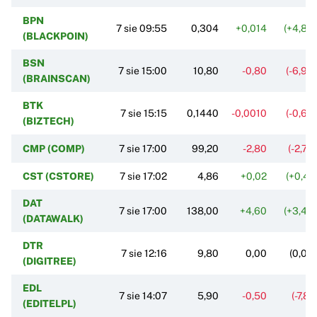
BPN
7 sie 09:55
0,304
+0,014
(+4,83
(BLACKPOIN)
BSN
7 sie 15:00
10,80
-0,80
(-6,90
(BRAINSCAN)
BTK
7 sie 15:15
0,1440
-0,0010
(-0,69
(BIZTECH)
CMP (COMP)
7 sie 17:00
99,20
-2,80
(-2,75
CST (CSTORE)
7 sie 17:02
4,86
+0,02
(+0,41
DAT
7 sie 17:00
138,00
+4,60
(+3,45
(DATAWALK)
DTR
7 sie 12:16
9,80
0,00
(0,00
(DIGITREE)
EDL
7 sie 14:07
5,90
-0,50
(-7,81
(EDITELPL)