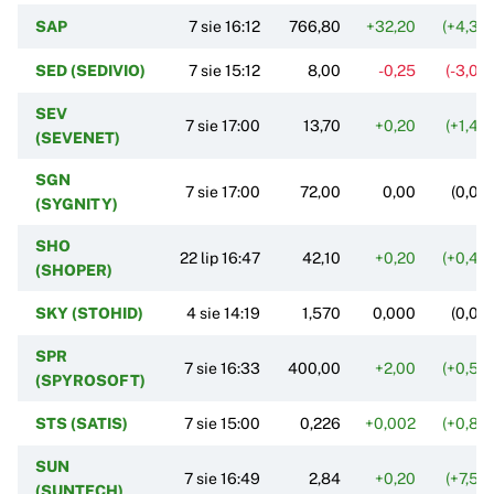
SAP
7 sie 16:12
766,80
+32,20
(+4,38
SED (SEDIVIO)
7 sie 15:12
8,00
-0,25
(-3,03
SEV
7 sie 17:00
13,70
+0,20
(+1,48
(SEVENET)
SGN
7 sie 17:00
72,00
0,00
(0,00
(SYGNITY)
SHO
22 lip 16:47
42,10
+0,20
(+0,48
(SHOPER)
SKY (STOHID)
4 sie 14:19
1,570
0,000
(0,00
SPR
7 sie 16:33
400,00
+2,00
(+0,50
(SPYROSOFT)
STS (SATIS)
7 sie 15:00
0,226
+0,002
(+0,89
SUN
7 sie 16:49
2,84
+0,20
(+7,58
(SUNTECH)