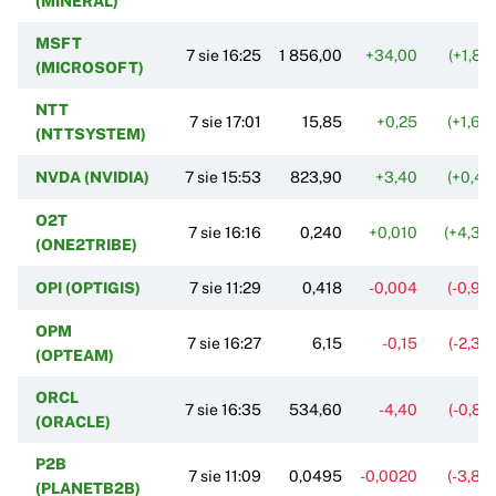
(MINERAL)
MSFT
7 sie 16:25
1 856,00
+34,00
(+1,87
(MICROSOFT)
NTT
7 sie 17:01
15,85
+0,25
(+1,60
(NTTSYSTEM)
NVDA (NVIDIA)
7 sie 15:53
823,90
+3,40
(+0,41
O2T
7 sie 16:16
0,240
+0,010
(+4,35
(ONE2TRIBE)
OPI (OPTIGIS)
7 sie 11:29
0,418
-0,004
(-0,95
OPM
7 sie 16:27
6,15
-0,15
(-2,38
(OPTEAM)
ORCL
7 sie 16:35
534,60
-4,40
(-0,82
(ORACLE)
P2B
7 sie 11:09
0,0495
-0,0020
(-3,88
(PLANETB2B)