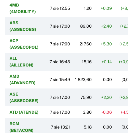
4MB
7 sie 12:55
1,20
+0,09
(+8,11
(4MOBILITY)
ABS
7 sie 17:00
89,00
+2,40
(+2,77
(ASSECOBS)
ACP
7 sie 17:00
217,60
+5,30
(+2,50
(ASSECOPOL)
ALL
7 sie 16:43
15,16
+0,14
(+0,93
(AILLERON)
AMD
7 sie 15:49
1 823,60
0,00
(0,00
(ADVANCED)
ASE
7 sie 17:00
75,90
+2,20
(+2,99
(ASSECOSEE)
ATD (ATENDE)
7 sie 17:00
3,86
-0,06
(-1,53
BCM
7 sie 13:21
5,18
0,00
(0,00
(BETACOM)