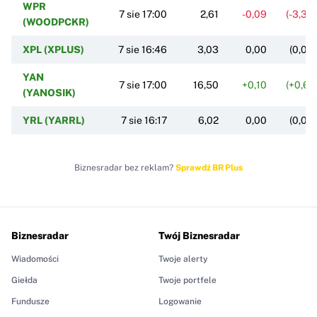
WPR
7 sie 17:00
2,61
-0,09
(-3,33
(WOODPCKR)
XPL (XPLUS)
7 sie 16:46
3,03
0,00
(0,00
YAN
7 sie 17:00
16,50
+0,10
(+0,61
(YANOSIK)
YRL (YARRL)
7 sie 16:17
6,02
0,00
(0,00
Biznesradar bez reklam?
Sprawdź BR Plus
Biznesradar
Twój Biznesradar
Wiadomości
Twoje alerty
Giełda
Twoje portfele
Fundusze
Logowanie