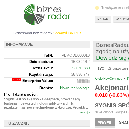
Trwa łączenie z ra
RADAR
WIADOM
Biznesradar bez reklam?
Sprawdź BR Plus
INFORMACJE
BiznesRadar.
zgodę na uży
ISIN:
PLMODE000019
Dowiedz się 
Data debiutu:
16.03.2012
Liczba akcji:
32 630 880
SYG:
ustaw alert
Kapitalizacja:
38 830 747
Akcje NewConnect
•
S
Enterprise Value:
37
501
Akcjonari
Branża:
Nowe technologie
747
Profil działalności:
0.010
(-0.83%)
Sygnis jest polską spółką deeptech, prowadzącą
badania i rozwój technologii addytywnych. Ich
SYGNIS SP
rezultatem są nowe technologie wytwórcze. Projekty...
NewConnect - Akcje/PDA
więcej »
PROFIL
ANAL
TU ZACZNIJ