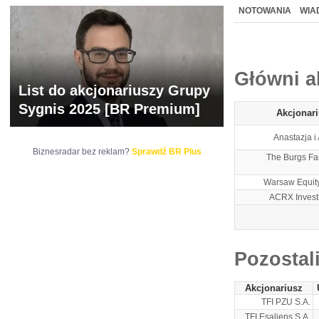
NOWE
BR LAB
NOTOWANIA
WIA
ARCHIWUM NOTO
Główni a
List do akcjonariuszy Grupy
Sygnis 2025 [BR Premium]
Akcjonar
Anastazja i
Biznesradar bez reklam?
Sprawdź BR Plus
The Burgs Fa
Warsaw Equity 
ACRX Invest
Pozostal
Akcjonariusz
TFI PZU S.A.
TFI Esaliens S.A.