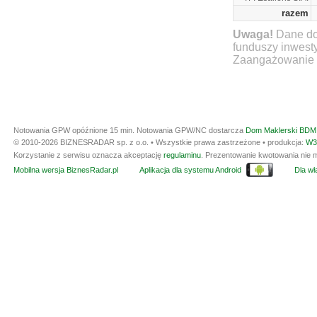
razem
Uwaga!
Dane do
funduszy inwest
Zaangażowanie ty
Notowania GPW opóźnione 15 min.
Notowania GPW/NC dostarcza
Dom Maklerski BDM 
© 2010-2026 BIZNESRADAR sp. z o.o. • Wszystkie prawa zastrzeżone • produkcja:
W3
Korzystanie z serwisu oznacza akceptację
regulaminu
. Prezentowanie kwotowania nie m
Mobilna wersja BiznesRadar.pl
Aplikacja dla systemu Android
Dla wła