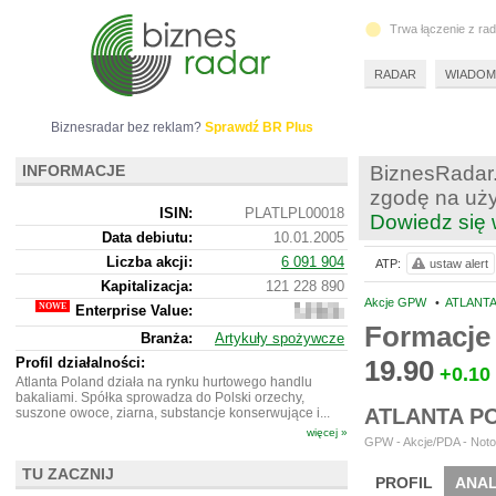
Trwa łączenie z ra
RADAR
WIADOM
Biznesradar bez reklam?
Sprawdź BR Plus
INFORMACJE
BiznesRadar.
zgodę na uży
ISIN:
PLATLPL00018
Dowiedz się 
Data debiutu:
10.01.2005
Liczba akcji:
6 091 904
ATP:
ustaw alert
Kapitalizacja:
121 228 890
Akcje GPW
•
ATLANTA
Enterprise Value:
137
960
Formacje
Branża:
Artykuły spożywcze
890
Profil działalności:
19.90
+0.10
Atlanta Poland działa na rynku hurtowego handlu
bakaliami. Spółka sprowadza do Polski orzechy,
ATLANTA P
suszone owoce, ziarna, substancje konserwujące i...
więcej »
GPW - Akcje/PDA - Noto
TU ZACZNIJ
PROFIL
ANAL