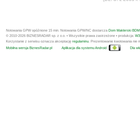
Notowania GPW opóźnione 15 min.
Notowania GPW/NC dostarcza
Dom Maklerski BDM 
© 2010-2026 BIZNESRADAR sp. z o.o. • Wszystkie prawa zastrzeżone • produkcja:
W3
Korzystanie z serwisu oznacza akceptację
regulaminu
. Prezentowanie kwotowania nie m
Mobilna wersja BiznesRadar.pl
Aplikacja dla systemu Android
Dla wła