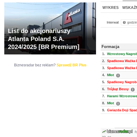
NOWE
BR LAB
WYKRES
WSKAŹN
Interwał:
godzi
List do akcjonariuszy
Atlanta Poland S.A.
2024/2025 [BR Premium]
Formacja
1.
Wzrostowy Nagrob
2.
Spadkowa Ważka D
Biznesradar bez reklam?
Sprawdź BR Plus
3.
Spadkowa Ważka D
4.
Młot
5.
Spadkowy Nagrobe
6.
Trójkąt Bessy
7.
Harami Wzrostow
8.
Młot
9.
Gwiazda Doji Spa