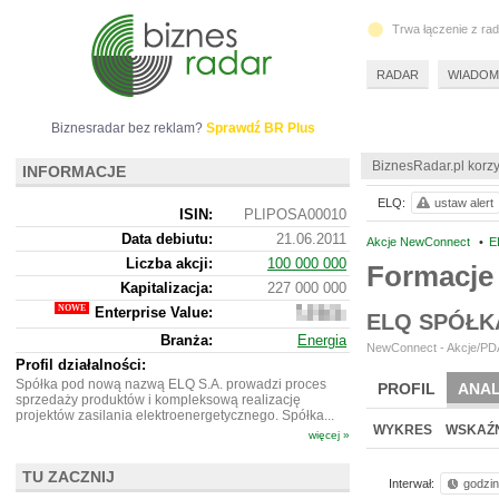
Trwa łączenie z ra
RADAR
WIADOM
Biznesradar bez reklam?
Sprawdź BR Plus
BiznesRadar.pl korzy
INFORMACJE
ELQ:
ustaw alert
ISIN:
PLIPOSA00010
Data debiutu:
21.06.2011
Akcje NewConnect
•
E
Liczba akcji:
100 000 000
Formacje 
Kapitalizacja:
227 000 000
Enterprise Value:
226
ELQ SPÓŁK
933
Branża:
Energia
000
NewConnect - Akcje/PDA
Profil działalności:
Spółka pod nową nazwą ELQ S.A. prowadzi proces
PROFIL
ANAL
sprzedaży produktów i kompleksową realizację
projektów zasilania elektroenergetycznego. Spółka...
WYKRES
WSKAŹN
więcej »
TU ZACZNIJ
Interwał:
godzi