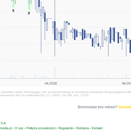
harakter czysto informacyjny i nie są rekomendacją w rozumieniu przepisów Rozporządzenia Mini
nansowych lub ich emitentów (Dz. U. z 2005 r. Nr 206, poz. 1715).
Biznesradar bez reklam?
Sprawd
S.A.
media.pl
•
O nas
•
Polityka prywatności
•
Regulamin
•
Reklama
•
Kontakt