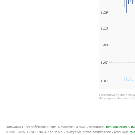
Prezentowane dane mają c
dotyczące instrumentów fi
Notowania GPW opóźnione 15 min.
Notowania GPW/NC dostarcza
Dom Maklerski BDM 
© 2010-2026 BIZNESRADAR sp. z o.o. • Wszystkie prawa zastrzeżone • produkcja:
W3