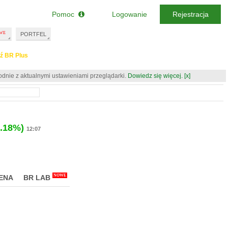
Pomoc
Logowanie
Rejestracja
PORTFEL
ź BR Plus
odnie z aktualnymi ustawieniami przeglądarki.
Dowiedz się więcej.
[x]
3.18%)
12:07
NOWE
ENA
BR LAB