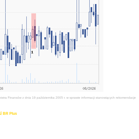
stra Finansów z dnia 19 października 2005 r. w sprawie informacji stanowiących rekomendacje
ź BR Plus