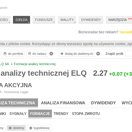
darem
OŚCI
GIEŁDA
FUNDUSZE
WALUTY
DYWIDENDY
NARZĘDZIA
Biznesradar bez reklam?
Sprawd
sta z plików cookie. Korzystając ze strony wyrażasz zgodę na używanie cookie, zg
do portfela
do radaru
dodaj do ulubionych
Znajdź profil:
LQ SA
•
Formacje analizy technicznej
analizy technicznej ELQ
2.27
+0.07
(+
A AKCYJNA
 - Notowania ciągłe
IZA TECHNICZNA
ANALIZA FINANSOWA
DYWIDENDY
WYC
IKI
SYGNAŁY
FORMACJE
TRENDY
STOPA ZWROTU
nny
dzienny
tygodniowy