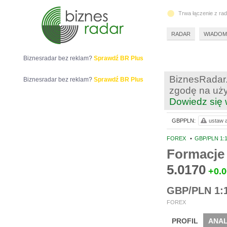
Trwa łączenie z ra
RADAR
WIADOM
Biznesradar bez reklam?
Sprawdź BR Plus
BiznesRadar.
Biznesradar bez reklam?
Sprawdź BR Plus
zgodę na uży
Dowiedz się 
GBPPLN:
ustaw a
FOREX
•
GBP/PLN 1:1 
Formacje
5.0170
+0.
GBP/PLN 1:1 
FOREX
PROFIL
ANAL