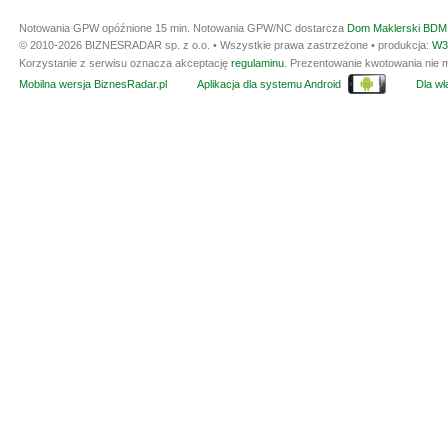
Notowania GPW opóźnione 15 min.
Notowania GPW/NC dostarcza
Dom Maklerski BDM 
© 2010-2026 BIZNESRADAR sp. z o.o. • Wszystkie prawa zastrzeżone • produkcja:
W3
Korzystanie z serwisu oznacza akceptację
regulaminu
. Prezentowanie kwotowania nie m
Mobilna wersja BiznesRadar.pl
Aplikacja dla systemu Android
Dla wła