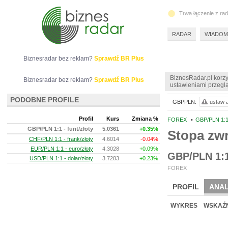
Trwa łączenie z ra
RADAR
WIADOM
Biznesradar bez reklam?
Sprawdź BR Plus
BiznesRadar.pl korzy
Biznesradar bez reklam?
Sprawdź BR Plus
ustawieniami przeglą
PODOBNE PROFILE
GBPPLN:
ustaw a
Profil
Kurs
Zmiana %
FOREX
•
GBP/PLN 1:1 
GBP/PLN 1:1 - funt/złoty
5.0361
+0.35%
Stopa z
CHF/PLN 1:1 - frank/złoty
4.6014
-0.04%
EUR/PLN 1:1 - euro/złoty
4.3028
+0.09%
GBP/PLN 1:1 
USD/PLN 1:1 - dolar/złoty
3.7283
+0.23%
FOREX
PROFIL
ANAL
WYKRES
WSKAŹN