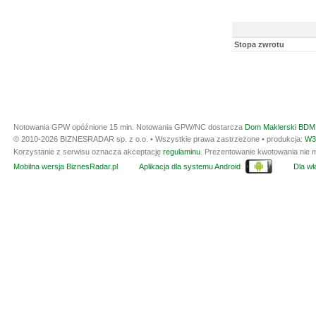
Stopa zwrotu
Notowania GPW opóźnione 15 min.
Notowania GPW/NC dostarcza
Dom Maklerski BDM 
© 2010-2026 BIZNESRADAR sp. z o.o. • Wszystkie prawa zastrzeżone • produkcja:
W3
Korzystanie z serwisu oznacza akceptację
regulaminu
. Prezentowanie kwotowania nie m
Mobilna wersja BiznesRadar.pl
Aplikacja dla systemu Android
Dla wła