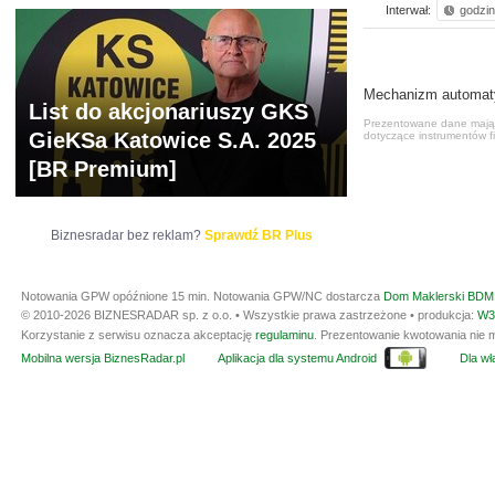
Interwał:
godzi
Mechanizm automatycz
List do akcjonariuszy GKS
Prezentowane dane mają c
GieKSa Katowice S.A. 2025
dotyczące instrumentów fi
[BR Premium]
Biznesradar bez reklam?
Sprawdź BR Plus
Notowania GPW opóźnione 15 min.
Notowania GPW/NC dostarcza
Dom Maklerski BDM 
© 2010-2026 BIZNESRADAR sp. z o.o. • Wszystkie prawa zastrzeżone • produkcja:
W3
Korzystanie z serwisu oznacza akceptację
regulaminu
. Prezentowanie kwotowania nie m
Mobilna wersja BiznesRadar.pl
Aplikacja dla systemu Android
Dla wła