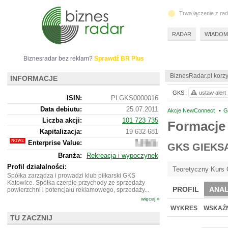
Trwa łączenie z ra
RADAR
WIADOM
Biznesradar bez reklam?
Sprawdź BR Plus
BiznesRadar.pl korzy
INFORMACJE
GKS:
ustaw alert
ISIN:
PLGKS0000016
Data debiutu:
25.07.2011
Akcje NewConnect
•
G
Liczba akcji:
101 723 735
Formacje
Kapitalizacja:
19 632 681
Enterprise Value:
15
GKS GIEKS
946
Branża:
Rekreacja i wypoczynek
681
Profil działalności:
Teoretyczny Kurs 
Spółka zarządza i prowadzi klub piłkarski GKS
Katowice. Spółka czerpie przychody ze sprzedaży
PROFIL
ANAL
powierzchni i potencjału reklamowego, sprzedaży...
więcej »
WYKRES
WSKAŹN
TU ZACZNIJ