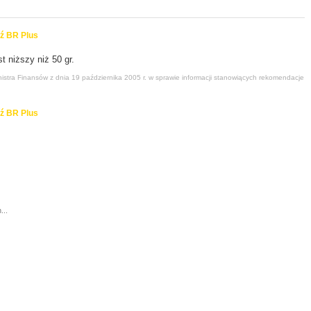
ź BR Plus
t niższy niż 50 gr.
stra Finansów z dnia 19 października 2005 r. w sprawie informacji stanowiących rekomendacje
ź BR Plus
...