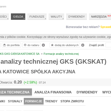
darem
OŚCI
GIEŁDA
FUNDUSZE
WALUTY
DYWIDENDY
NARZĘDZIA
Biznesradar bez reklam?
Sprawd
sta z plików cookie. Korzystając ze strony wyrażasz zgodę na używanie cookie, zg
do portfela
do radaru
dodaj do ulubionych
Znajdź profil:
KS GKS GIEKSA KATOWICE SA
•
Formacje analizy technicznej
 analizy technicznej GKS (GKSKAT)
A KATOWICE SPÓŁKA AKCYJNA
0.20
Otwarcia:
(+2.59%)
07:14
IZA TECHNICZNA
ANALIZA FINANSOWA
DYWIDENDY
WYC
IKI
SYGNAŁY
FORMACJE
TRENDY
STOPA ZWROTU