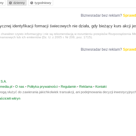
nny
dzienny
tygodniowy
Biznesradar bez reklam?
Sprawd
nej identyfikacji formacji świecowych nie działa, gdy bieżący kurs akcji jes
harakter czysto informacyjny i nie są rekomendacją w rozumieniu przepisów Rozporządzenia Mini
nansowych lub ich emitentów (Dz. U. z 2005 r. Nr 206, poz. 1715).
Biznesradar bez reklam?
Sprawd
S.A.
media.pl
•
O nas
•
Polityka prywatności
•
Regulamin
•
Reklama
•
Kontakt
ogą służyć do zawierania jakichkolwiek transakcji, ani podejmowania decyzji inwestycyjnych
ścicieli witryn