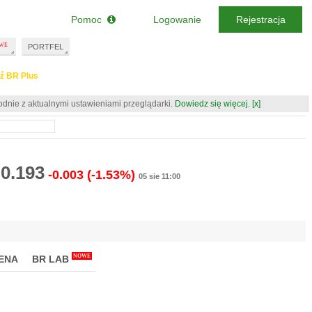
Pomoc
Logowanie
Rejestracja
PORTFEL
ź BR Plus
odnie z aktualnymi ustawieniami przeglądarki.
Dowiedz się więcej.
[x]
0.193
-0.003
(-1.53%)
05 sie 11:00
NOWE
ENA
BR LAB