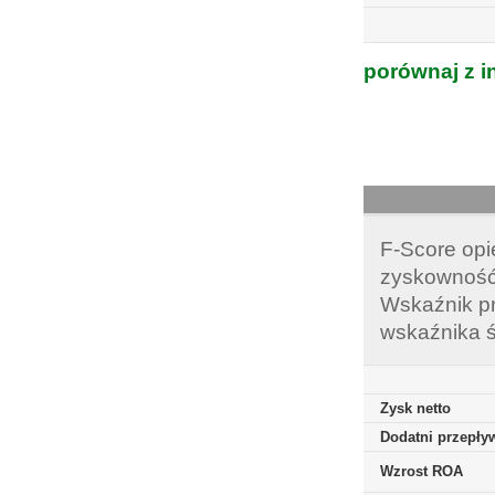
porównaj z i
F-Score opi
zyskowność,
Wskaźnik pr
wskaźnika ś
Zysk netto
Dodatni przepływ
Wzrost ROA