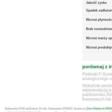
Jakość zysku
Spadek zadłużen
Wzrost płynnośc
Brak rozwodnieni
Wzrost marży sp
Wzrost produkt
porównaj z i
Piotroski F-Scor
analogicznego ok
Wskaźniki prezen
rekomendacją w 
października 20
finansowych lub 
Notowania GPW opóźnione 15 min.
Notowania GPW/NC dostarcza
Dom Maklerski BDM 