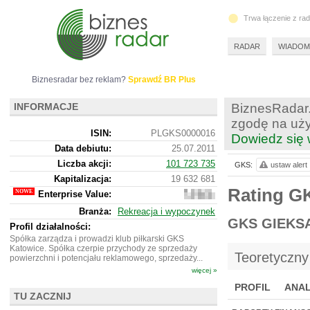
Trwa łączenie z ra
RADAR
WIADOM
Biznesradar bez reklam?
Sprawdź BR Plus
INFORMACJE
BiznesRadar.
zgodę na uży
ISIN:
PLGKS0000016
Dowiedz się 
Data debiutu:
25.07.2011
Liczba akcji:
101 723 735
GKS:
ustaw alert
Kapitalizacja:
19 632 681
Rating G
Enterprise Value:
15
946
Branża:
Rekreacja i wypoczynek
681
GKS GIEKS
Profil działalności:
Spółka zarządza i prowadzi klub piłkarski GKS
Katowice. Spółka czerpie przychody ze sprzedaży
Teoretyczny
powierzchni i potencjału reklamowego, sprzedaży...
więcej »
PROFIL
ANAL
TU ZACZNIJ
NOWE