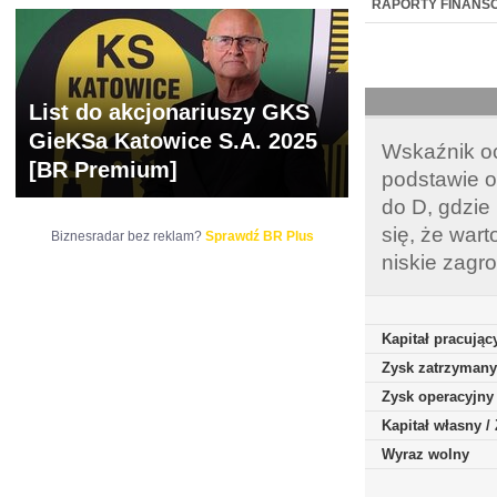
BR LAB
RAPORTY FINANS
List do akcjonariuszy GKS
GieKSa Katowice S.A. 2025
Wskaźnik oc
[BR Premium]
podstawie o
do D, gdzie
się, że war
Biznesradar bez reklam?
Sprawdź BR Plus
niskie zagr
Kapitał pracując
Zysk zatrzymany
Zysk operacyjny
Kapitał własny 
Wyraz wolny