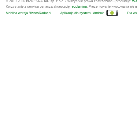
© 2010-2026 BIZNESRADAR sp. z o.o. • Wszystkie prawa zastrzeżone • produkcja:
W3
Korzystanie z serwisu oznacza akceptację
regulaminu
. Prezentowanie kwotowania nie m
Mobilna wersja BiznesRadar.pl
Aplikacja dla systemu Android
Dla wła