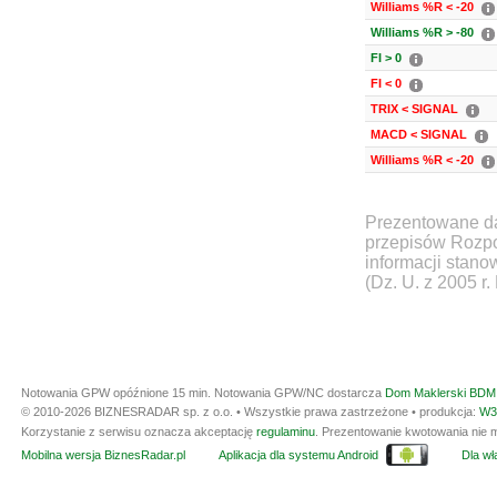
Williams %R < -20
Williams %R > -80
FI > 0
FI < 0
TRIX < SIGNAL
MACD < SIGNAL
Williams %R < -20
Prezentowane da
przepisów Rozpo
informacji stan
(Dz. U. z 2005 r.
Notowania GPW opóźnione 15 min.
Notowania GPW/NC dostarcza
Dom Maklerski BDM 
© 2010-2026 BIZNESRADAR sp. z o.o. • Wszystkie prawa zastrzeżone • produkcja:
W3
Korzystanie z serwisu oznacza akceptację
regulaminu
. Prezentowanie kwotowania nie m
Mobilna wersja BiznesRadar.pl
Aplikacja dla systemu Android
Dla wła