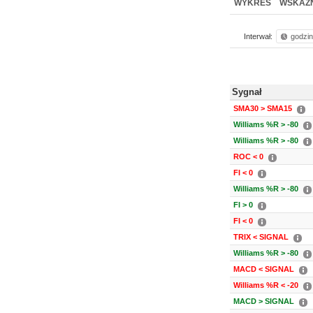
WYKRES
WSKAŹN
Interwał:
godzi
Sygnał
SMA30 > SMA15
Williams %R > -80
Williams %R > -80
ROC < 0
FI < 0
Williams %R > -80
FI > 0
FI < 0
TRIX < SIGNAL
Williams %R > -80
MACD < SIGNAL
Williams %R < -20
MACD > SIGNAL