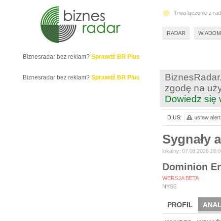
Trwa łączenie z ra
RADAR
WIADOM
Biznesradar bez reklam?
Sprawdź BR Plus
BiznesRadar.
Biznesradar bez reklam?
Sprawdź BR Plus
zgodę na uży
Dowiedz się 
D.US:
ustaw alert
Sygnały a
lokalny: 07.08.2026 16:0
Dominion En
WERSJA BETA
NYSE
PROFIL
ANAL