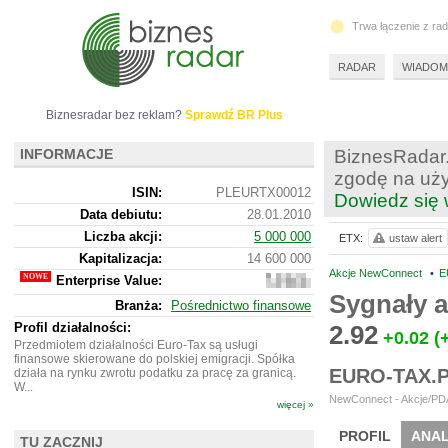
Trwa łączenie z ra
RADAR
WIADOM
Biznesradar bez reklam?
Sprawdź BR Plus
INFORMACJE
BiznesRadar.
zgodę na uży
ISIN:
PLEURTX00012
Dowiedz się 
Data debiutu:
28.01.2010
Liczba akcji:
5 000 000
ETX:
ustaw alert
Kapitalizacja:
14 600 000
Akcje NewConnect
•
E
Enterprise Value:
-995
000
Sygnały 
Branża:
Pośrednictwo finansowe
Profil działalności:
2.92
+0.02
(
Przedmiotem działalności Euro-Tax są usługi
finansowe skierowane do polskiej emigracji. Spółka
EURO-TAX.
działa na rynku zwrotu podatku za pracę za granicą.
W...
NewConnect - Akcje/PDA
więcej »
PROFIL
ANAL
TU ZACZNIJ