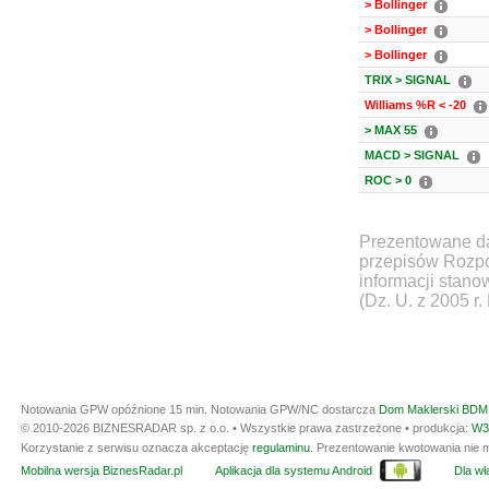
> Bollinger
> Bollinger
> Bollinger
TRIX > SIGNAL
Williams %R < -20
> MAX 55
MACD > SIGNAL
ROC > 0
Prezentowane da
przepisów Rozpo
informacji stan
(Dz. U. z 2005 r.
Notowania GPW opóźnione 15 min.
Notowania GPW/NC dostarcza
Dom Maklerski BDM 
© 2010-2026 BIZNESRADAR sp. z o.o. • Wszystkie prawa zastrzeżone • produkcja:
W3
Korzystanie z serwisu oznacza akceptację
regulaminu
. Prezentowanie kwotowania nie m
Mobilna wersja BiznesRadar.pl
Aplikacja dla systemu Android
Dla wła