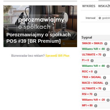
NOWE
BR LAB
WYKRES
WSKAŹN
Interwał:
godzi
Porozmawiajmy o spółkach
Sygnał
POS #39 [BR Premium]
SMA30 > SMA15
Williams %R > -80
ULTIMATE < 70
Biznesradar bez reklam?
Sprawdź BR Plus
FI < 0
Williams %R > -80
ROC < 0
TRIX < SIGNAL
MACD < SIGNAL
ULTIMATE < 70
RSI < 70
Williams %R < -20
MFI < 80