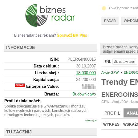
Trwa łączenie z ra
RADAR
WIADOM
Biznesradar bez reklam?
Sprawdź BR Plus
INFORMACJE
BiznesRadar.pl korzy
ustawieniami przeglą
ISIN:
PLERGIN00015
ENI:
ustaw alert
Data debiutu:
30.10.2007
Liczba akcji:
18 000 000
Akcje GPW
•
ENERGOI
Kapitalizacja:
34 200 000
Trendy E
Enterprise Value:
49
821
ENERGOINS
Branża:
Budownictwo
000
Profil działalności:
GPW - Akcje/PDA - Noto
Spółka specjalizuje się w wytwarzaniu i montażu
kotłów wodnych i parowych, konstrukcji stalowych,
PROFIL
ANAL
rurociągów technologicznych, palników...
więcej »
NOWE
BR LAB
WYKRES
WSKAŹN
TU ZACZNIJ