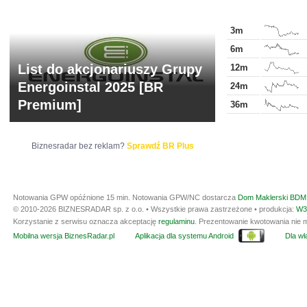
3m
6m
List do akcjonariuszy Grupy
12m
Energoinstal 2025 [BR
24m
Premium]
36m
Biznesradar bez reklam?
Sprawdź BR Plus
Notowania GPW opóźnione 15 min.
Notowania GPW/NC dostarcza
Dom Maklerski BDM 
© 2010-2026 BIZNESRADAR sp. z o.o. • Wszystkie prawa zastrzeżone • produkcja:
W3
Korzystanie z serwisu oznacza akceptację
regulaminu
. Prezentowanie kwotowania nie m
Mobilna wersja BiznesRadar.pl
Aplikacja dla systemu Android
Dla wła