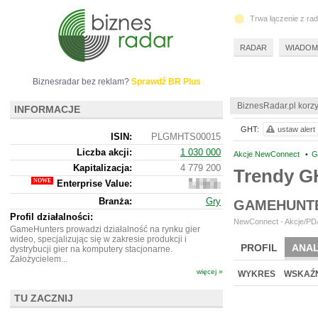
Trwa łączenie z ra
RADAR
WIADOM
Biznesradar bez reklam?
Sprawdź BR Plus
BiznesRadar.pl korzy
INFORMACJE
GHT:
ustaw alert
ISIN:
PLGMHTS00015
Liczba akcji:
1 030 000
Akcje NewConnect
•
G
Kapitalizacja:
4 779 200
Trendy 
Enterprise Value:
4
467
Branża:
Gry
GAMEHUNTE
200
Profil działalności:
NewConnect - Akcje/PDA
GameHunters prowadzi działalność na rynku gier
wideo, specjalizując się w zakresie produkcji i
PROFIL
ANAL
dystrybucji gier na komputery stacjonarne.
Założycielem...
więcej »
WYKRES
WSKAŹN
TU ZACZNIJ