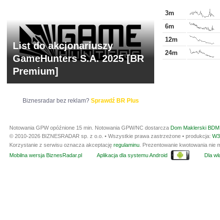
3m
6m
12m
List do akcjonariuszy
24m
GameHunters S.A. 2025 [BR
Premium]
Biznesradar bez reklam?
Sprawdź BR Plus
Notowania GPW opóźnione 15 min.
Notowania GPW/NC dostarcza
Dom Maklerski BDM 
© 2010-2026 BIZNESRADAR sp. z o.o. • Wszystkie prawa zastrzeżone • produkcja:
W3
Korzystanie z serwisu oznacza akceptację
regulaminu
. Prezentowanie kwotowania nie m
Mobilna wersja BiznesRadar.pl
Aplikacja dla systemu Android
Dla wła