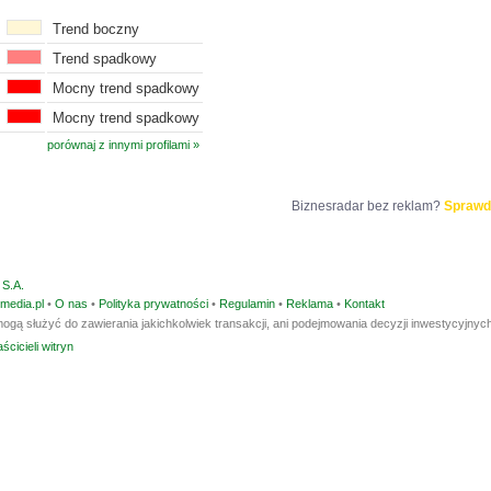
Trend boczny
Trend spadkowy
Mocny trend spadkowy
Mocny trend spadkowy
porównaj z innymi profilami »
Biznesradar bez reklam?
Sprawd
S.A.
media.pl
•
O nas
•
Polityka prywatności
•
Regulamin
•
Reklama
•
Kontakt
ogą służyć do zawierania jakichkolwiek transakcji, ani podejmowania decyzji inwestycyjnych
ścicieli witryn