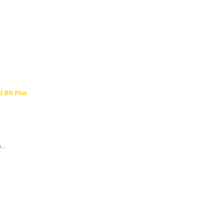
ź BR Plus
...