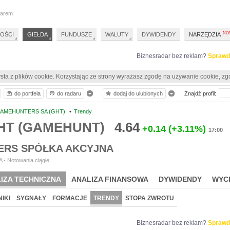
darem
OŚCI
GIEŁDA
FUNDUSZE
WALUTY
DYWIDENDY
NARZĘDZIA
Biznesradar bez reklam?
Sprawd
sta z plików cookie. Korzystając ze strony wyrażasz zgodę na używanie cookie, zg
do portfela
do radaru
dodaj do ulubionych
Znajdź profil:
AMEHUNTERS SA (GHT)
•
Trendy
GHT (GAMEHUNT)
4.64
+0.14
(+3.11%)
17:00
RS SPÓŁKA AKCYJNA
 - Notowania ciągłe
IZA TECHNICZNA
ANALIZA FINANSOWA
DYWIDENDY
WYC
IKI
SYGNAŁY
FORMACJE
TRENDY
STOPA ZWROTU
Biznesradar bez reklam?
Sprawd