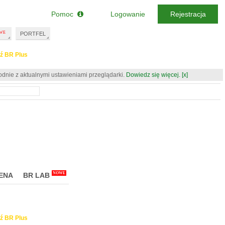
Pomoc
Logowanie
Rejestracja
PORTFEL
ź BR Plus
odnie z aktualnymi ustawieniami przeglądarki.
Dowiedz się więcej.
[x]
NOWE
ENA
BR LAB
ź BR Plus