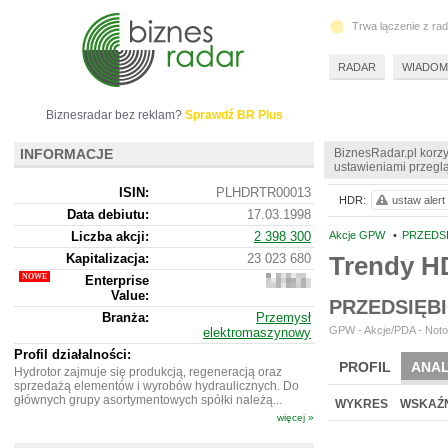
Trwa łączenie z ra
RADAR
WIADOM
Biznesradar bez reklam?
Sprawdź BR Plus
INFORMACJE
BiznesRadar.pl korzy
ustawieniami przeglą
ISIN:
PLHDRTR00013
HDR:
ustaw alert
Data debiutu:
17.03.1998
Liczba akcji:
2 398 300
Akcje GPW
•
PRZEDSI
Kapitalizacja:
23 023 680
Trendy 
Enterprise
56
Value:
552
PRZEDSIĘB
680
Branża:
Przemysł
GPW - Akcje/PDA - Noto
elektromaszynowy
Profil działalności:
PROFIL
ANAL
Hydrotor zajmuje się produkcją, regeneracją oraz
sprzedażą elementów i wyrobów hydraulicznych. Do
NOWE
BR LAB
głównych grupy asortymentowych spółki należą...
WYKRES
WSKAŹN
więcej »