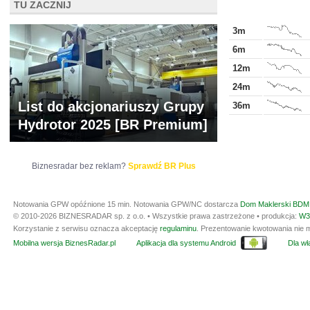
TU ZACZNIJ
3m
6m
12m
24m
List do akcjonariuszy Grupy
36m
Hydrotor 2025 [BR Premium]
Biznesradar bez reklam?
Sprawdź BR Plus
Notowania GPW opóźnione 15 min.
Notowania GPW/NC dostarcza
Dom Maklerski BDM 
© 2010-2026 BIZNESRADAR sp. z o.o. • Wszystkie prawa zastrzeżone • produkcja:
W3
Korzystanie z serwisu oznacza akceptację
regulaminu
. Prezentowanie kwotowania nie m
Mobilna wersja BiznesRadar.pl
Aplikacja dla systemu Android
Dla wła