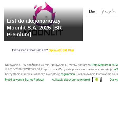
12m
List do akcjonariuszy
Moonlit S.A. 2025 [BR
Premium]
Biznesradar bez reklam?
Sprawdź BR Plus
Notowania GPW opóźnione 15 min.
Notowania GPW/NC dostarcza
Dom Maklerski BDM 
© 2010-2026 BIZNESRADAR sp. z o.o. • Wszystkie prawa zastrzeżone • produkcja:
W3
Korzystanie z serwisu oznacza akceptację
regulaminu
. Prezentowanie kwotowania nie m
Mobilna wersja BiznesRadar.pl
Aplikacja dla systemu Android
Dla wła