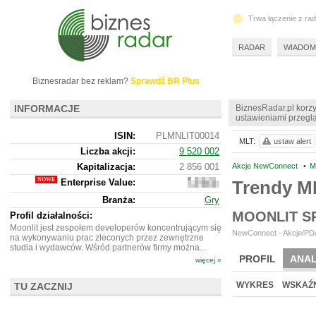
Trwa łączenie z ra
RADAR
WIADOM
Biznesradar bez reklam?
Sprawdź BR Plus
INFORMACJE
BiznesRadar.pl korzy
ustawieniami przeglą
ISIN:
PLMNLIT00014
MLT:
ustaw alert
Liczba akcji:
9 520 002
Kapitalizacja:
2 856 001
Akcje NewConnect
•
M
Enterprise Value:
Trendy M
3
204
Branża:
Gry
001
MOONLIT S
Profil działalności:
Moonlit jest zespołem developerów koncentrującym się
NewConnect - Akcje/PDA 
na wykonywaniu prac zleconych przez zewnętrzne
studia i wydawców. Wśród partnerów firmy można...
PROFIL
ANAL
więcej »
NOWE
BR LAB
WYKRES
WSKAŹN
TU ZACZNIJ