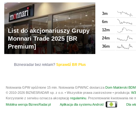
3m
6m
List do akcjonariuszy Grupy
12m
Monnari Trade 2025 [BR
24m
Premium]
36m
Biznesradar bez reklam?
Sprawdź BR Plus
Notowania GPW opóźnione 15 min.
Notowania GPW/NC dostarcza
Dom Maklerski BDM 
© 2010-2026 BIZNESRADAR sp. z o.o. • Wszystkie prawa zastrzeżone • produkcja:
W3
Korzystanie z serwisu oznacza akceptację
regulaminu
. Prezentowanie kwotowania nie m
Mobilna wersja BiznesRadar.pl
Aplikacja dla systemu Android
Dla wła