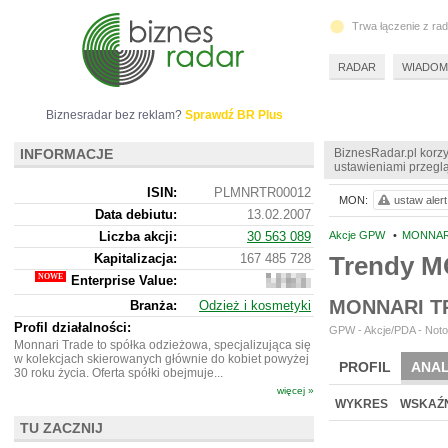
Trwa łączenie z ra
RADAR
WIADOM
Biznesradar bez reklam?
Sprawdź BR Plus
INFORMACJE
BiznesRadar.pl korzy
ustawieniami przeglą
ISIN:
PLMNRTR00012
MON:
ustaw alert
Data debiutu:
13.02.2007
Liczba akcji:
30 563 089
Akcje GPW
•
MONNAR
Kapitalizacja:
167 485 728
Trendy 
Enterprise Value:
177
415
MONNARI T
Branża:
Odzież i kosmetyki
728
Profil działalności:
GPW - Akcje/PDA - Noto
Monnari Trade to spółka odzieżowa, specjalizująca się
w kolekcjach skierowanych głównie do kobiet powyżej
PROFIL
ANAL
30 roku życia. Oferta spółki obejmuje...
więcej »
NOWE
BR LAB
WYKRES
WSKAŹN
TU ZACZNIJ