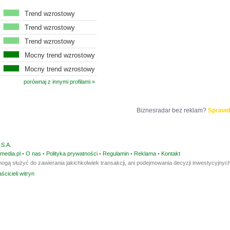
Trend wzrostowy
Trend wzrostowy
Trend wzrostowy
Mocny trend wzrostowy
Mocny trend wzrostowy
porównaj z innymi profilami »
Biznesradar bez reklam?
Sprawd
S.A.
media.pl
•
O nas
•
Polityka prywatności
•
Regulamin
•
Reklama
•
Kontakt
ogą służyć do zawierania jakichkolwiek transakcji, ani podejmowania decyzji inwestycyjnych
ścicieli witryn