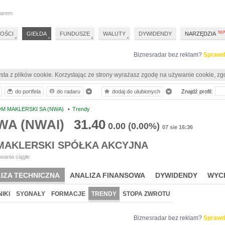
darem
OŚCI
GIEŁDA
FUNDUSZE
WALUTY
DYWIDENDY
NARZĘDZIA
Biznesradar bez reklam?
Sprawd
sta z plików cookie. Korzystając ze strony wyrażasz zgodę na używanie cookie, zg
do portfela
do radaru
dodaj do ulubionych
Znajdź profil:
M MAKLERSKI SA (NWA)
•
Trendy
WA (NWAI)
31.40
0.00
(0.00%)
07 sie 16:36
MAKLERSKI SPÓŁKA AKCYJNA
wania ciągłe
IZA TECHNICZNA
ANALIZA FINANSOWA
DYWIDENDY
WYC
IKI
SYGNAŁY
FORMACJE
TRENDY
STOPA ZWROTU
Biznesradar bez reklam?
Sprawd