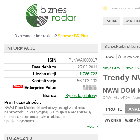
Trwa łączenie z ra
RADAR
WIADOM
Biznesradar bez reklam?
Sprawdź BR Plus
BiznesRadar.pl korzy
INFORMACJE
NWA:
ustaw alert
ISIN:
PLNWAI000017
Data debiutu:
25.03.2011
Akcje GPW
•
NWAI DO
Liczba akcji:
1 786 723
Trendy N
Kapitalizacja:
56 103 102
Enterprise Value:
-30
NWAI DOM 
288
Branża:
Rynek kapitałowy
898
GPW - Akcje/PDA - Noto
Profil działalności:
NWAI Dom Maklerski świadczy usługi z zakresu
PROFIL
ANAL
bankowości inwestycyjnej. Zajmuje się organizacją
emisji i oferowaniem: akcji, obligacji,
WYKRES
WSKAŹN
specjalistycznych...
więcej »
TU ZACZNIJ