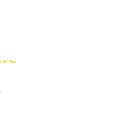
ź BR Plus
...