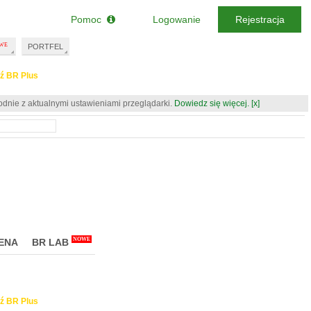
Pomoc
Logowanie
Rejestracja
PORTFEL
ź BR Plus
odnie z aktualnymi ustawieniami przeglądarki.
Dowiedz się więcej.
[x]
NOWE
ENA
BR LAB
ź BR Plus