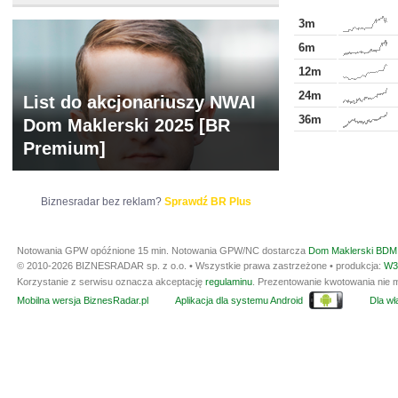
3m
6m
12m
24m
List do akcjonariuszy NWAI
36m
Dom Maklerski 2025 [BR
Premium]
Biznesradar bez reklam?
Sprawdź BR Plus
Notowania GPW opóźnione 15 min.
Notowania GPW/NC dostarcza
Dom Maklerski BDM 
© 2010-2026 BIZNESRADAR sp. z o.o. • Wszystkie prawa zastrzeżone • produkcja:
W3
Korzystanie z serwisu oznacza akceptację
regulaminu
. Prezentowanie kwotowania nie m
Mobilna wersja BiznesRadar.pl
Aplikacja dla systemu Android
Dla wła