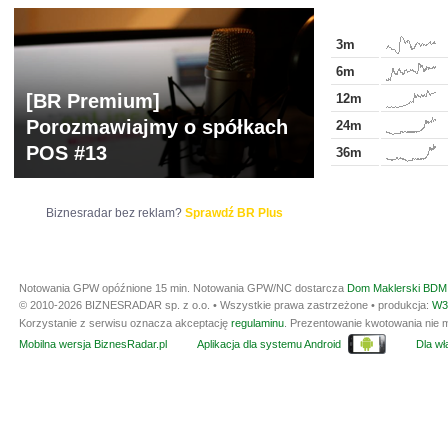
3m
6m
[BR Premium]
12m
Porozmawiajmy o spółkach
24m
POS #13
36m
Biznesradar bez reklam?
Sprawdź BR Plus
Notowania GPW opóźnione 15 min.
Notowania GPW/NC dostarcza
Dom Maklerski BDM 
© 2010-2026 BIZNESRADAR sp. z o.o. • Wszystkie prawa zastrzeżone • produkcja:
W3
Korzystanie z serwisu oznacza akceptację
regulaminu
. Prezentowanie kwotowania nie m
Mobilna wersja BiznesRadar.pl
Aplikacja dla systemu Android
Dla wła