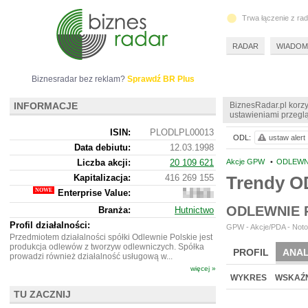
Trwa łączenie z ra
RADAR
WIADOM
Biznesradar bez reklam?
Sprawdź BR Plus
INFORMACJE
BiznesRadar.pl korzy
ustawieniami przeglą
ISIN:
PLODLPL00013
ODL:
ustaw alert
Data debiutu:
12.03.1998
Liczba akcji:
20 109 621
Akcje GPW
•
ODLEWNI
Kapitalizacja:
416 269 155
Trendy O
Enterprise Value:
397
093
ODLEWNIE 
Branża:
Hutnictwo
155
Profil działalności:
GPW - Akcje/PDA - Noto
Przedmiotem działalności spółki Odlewnie Polskie jest
produkcja odlewów z tworzyw odlewniczych. Spółka
PROFIL
ANAL
prowadzi również działalność usługową w...
więcej »
WYCENA
BR 
WYKRES
WSKAŹN
TU ZACZNIJ