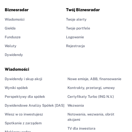
Biznesradar
Twój Biznesradar
Wiadomości
Twoje alerty
Giełda
Twoje portfele
Fundusze
Logowanie
Waluty
Rejestracja
Dywidendy
Wiadomości
Dywidendy i skup akcji
Nowe emisje, ABB, finansowanie
Wyniki spółek
Kontrakty, przetargi, umowy
Perspektywy dla spółek
Certyfikaty Turbo (ING N.V.)
Dywidendowe Analizy Spółek [DAS]
Wezwania
Wiesz w co inwestujesz
Notowania, wezwania, obrót
akcjami
Spotkanie z zarządem
TV dla inwestora
Maklerzy radzą