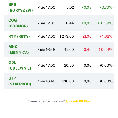
BRS
7 sie 17:00
5,02
+0,03
(+0,70%)
(BORYSZEW)
COG
7 sie 17:03
6,44
+0,03
(+0,39%)
(COGNOR)
KTY (KETY)
7 sie 17:00
1 273,00
-21,00
(-1,62%)
MNC
7 sie 16:48
42,00
-0,40
(-0,94%)
(MENNICA)
ODL
7 sie 17:00
20,50
0,00
(0,00%)
(ODLEWNIE)
STP
7 sie 16:48
218,00
0,00
(0,00%)
(STALPROD)
Biznesradar bez reklam?
Sprawdź BR Plus