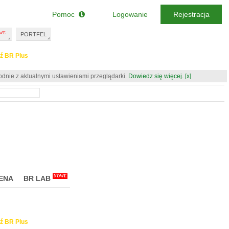
Pomoc
Logowanie
Rejestracja
PORTFEL
ź BR Plus
odnie z aktualnymi ustawieniami przeglądarki.
Dowiedz się więcej.
[x]
NOWE
ENA
BR LAB
ź BR Plus