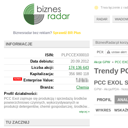
Trwa łączenie z ra
RADAR
WIADOM
Biznesradar bez reklam?
Sprawdź BR Plus
BiznesRadar.pl korzy
INFORMACJE
PCX:
ustaw alert
ISIN:
PLPCCEX00010
Data debiutu:
20.09.2012
Akcje GPW
•
PCC EXO
Liczba akcji:
174 136 643
Trendy P
Kapitalizacja:
356 980 118
Enterprise Value:
619
PCC EXOL 
744 118
Branża:
Chemia
GPW - Akcje/PDA - Noto
Profil działalności:
PCC Exol zajmuje się produkcją i sprzedażą środków
PROFIL
ANAL
powierzchniowo czynnych, wykorzystywanych w
produkcji detergentów, chemii gospodarczej, środków...
WYKRES
WSKAŹN
więcej »
TU ZACZNIJ