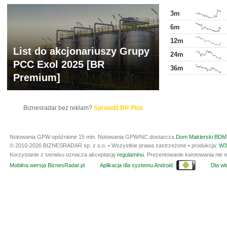
3m
6m
12m
List do akcjonariuszy Grupy
24m
PCC Exol 2025 [BR
36m
Premium]
Biznesradar bez reklam?
Sprawdź BR Plus
Notowania GPW opóźnione 15 min.
Notowania GPW/NC dostarcza
Dom Maklerski BDM 
© 2010-2026 BIZNESRADAR sp. z o.o. • Wszystkie prawa zastrzeżone • produkcja:
W3
Korzystanie z serwisu oznacza akceptację
regulaminu
. Prezentowanie kwotowania nie m
Mobilna wersja BiznesRadar.pl
Aplikacja dla systemu Android
Dla wła