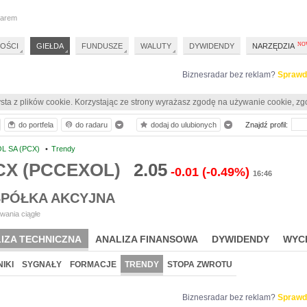
darem
OŚCI
GIEŁDA
FUNDUSZE
WALUTY
DYWIDENDY
NARZĘDZIA
Biznesradar bez reklam?
Sprawd
sta z plików cookie. Korzystając ze strony wyrażasz zgodę na używanie cookie, zg
do portfela
do radaru
dodaj do ulubionych
Znajdź profil:
L SA (PCX)
•
Trendy
CX (PCCEXOL)
2.05
-0.01
(-0.49%)
16:46
SPÓŁKA AKCYJNA
wania ciągłe
IZA TECHNICZNA
ANALIZA FINANSOWA
DYWIDENDY
WYC
IKI
SYGNAŁY
FORMACJE
TRENDY
STOPA ZWROTU
Biznesradar bez reklam?
Sprawd