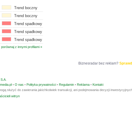
Trend boczny
Trend boczny
Trend spadkowy
Trend spadkowy
Trend spadkowy
porównaj z innymi profilami »
Biznesradar bez reklam?
Sprawd
S.A.
media.pl
•
O nas
•
Polityka prywatności
•
Regulamin
•
Reklama
•
Kontakt
ogą służyć do zawierania jakichkolwiek transakcji, ani podejmowania decyzji inwestycyjnych
ścicieli witryn