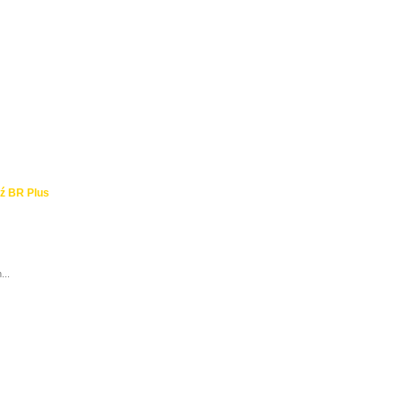
ź BR Plus
...