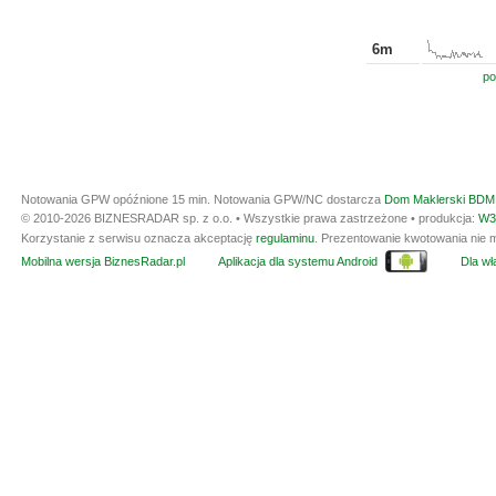
6m
po
Notowania GPW opóźnione 15 min.
Notowania GPW/NC dostarcza
Dom Maklerski BDM 
© 2010-2026 BIZNESRADAR sp. z o.o. • Wszystkie prawa zastrzeżone • produkcja:
W3
Korzystanie z serwisu oznacza akceptację
regulaminu
. Prezentowanie kwotowania nie m
Mobilna wersja BiznesRadar.pl
Aplikacja dla systemu Android
Dla wła