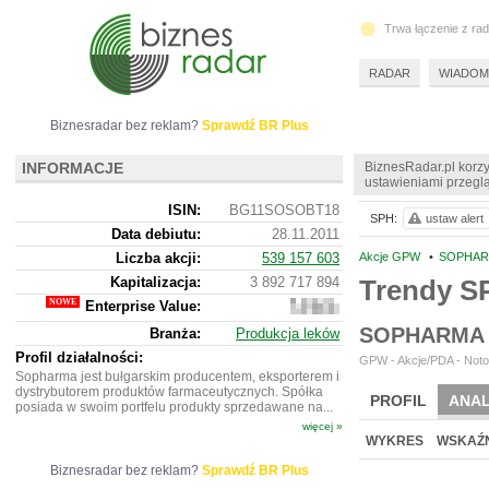
Trwa łączenie z ra
RADAR
WIADOM
Biznesradar bez reklam?
Sprawdź BR Plus
INFORMACJE
BiznesRadar.pl korzy
ustawieniami przeglą
ISIN:
BG11SOSOBT18
SPH:
ustaw alert
Data debiutu:
28.11.2011
Liczba akcji:
539 157 603
Akcje GPW
•
SOPHARM
Kapitalizacja:
3 892 717 894
Trendy 
Enterprise Value:
5
020
SOPHARMA
Branża:
Produkcja leków
522
507
Profil działalności:
GPW - Akcje/PDA - Noto
Sopharma jest bułgarskim producentem, eksporterem i
dystrybutorem produktów farmaceutycznych. Spółka
PROFIL
ANAL
posiada w swoim portfelu produkty sprzedawane na...
więcej »
NOWE
BR LAB
WYKRES
WSKAŹN
Biznesradar bez reklam?
Sprawdź BR Plus