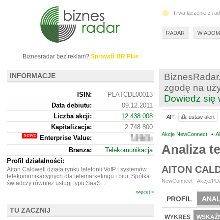
Trwa łączenie z ra
RADAR
WIADOM
Biznesradar bez reklam?
Sprawdź BR Plus
INFORMACJE
BiznesRadar.
zgodę na uży
ISIN:
PLATCDL00013
Dowiedz się 
Data debiutu:
09.12.2011
Liczba akcji:
12 438 008
AIT:
ustaw alert
Kapitalizacja:
2 748 800
Akcje NewConnect
•
A
Enterprise Value:
1
897
Analiza t
Branża:
Telekomunikacja
800
Profil działalności:
AITON CAL
Aiton Caldwell działa rynku telefonii VoIP i systemów
telekomunikacyjnych dla telemarketingu i biur. Spółka
NewConnect - Akcje/PDA
świadczy również usługi typu SaaS...
więcej »
PROFIL
ANAL
TU ZACZNIJ
NOWE
BR LAB
WYKRES
WSKAŹN