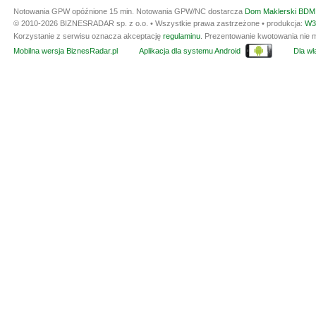
Notowania GPW opóźnione 15 min.
Notowania GPW/NC dostarcza
Dom Maklerski BDM 
© 2010-2026 BIZNESRADAR sp. z o.o. • Wszystkie prawa zastrzeżone • produkcja:
W3
Korzystanie z serwisu oznacza akceptację
regulaminu
. Prezentowanie kwotowania nie m
Mobilna wersja BiznesRadar.pl
Aplikacja dla systemu Android
Dla wła